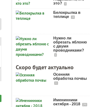
это?
3
Белокрылка в
теплице
18
Нужно ли
обрезать яблоню
с двумя
проводниками?
6
Скоро будет актуально
Осенняя
обработка почвы
21
Именинники
октября - 2018
295