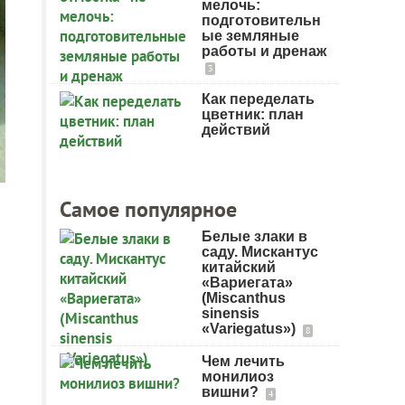
мелочь:
подготовительн
ые земляные
работы и дренаж
3
Как переделать
цветник: план
действий
Самое популярное
Белые злаки в
саду. Мискантус
китайский
«Вариегата»
(Miscanthus
sinensis
«Variegatus»)
8
Чем лечить
монилиоз
вишни?
4