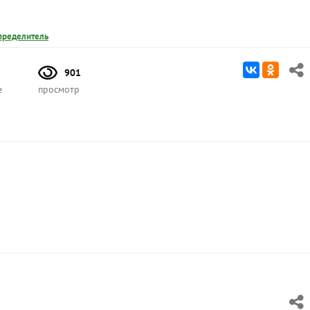
пределитель
901
е
просмотр