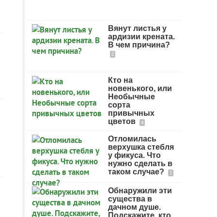
Вянут листья у
ардизии крената.
В чем причина?
2
Кто на
новенького, или
Необычные
сорта
привычных
цветов
4
Отломилась
верхушка стебля
у фикуса. Что
нужно сделать в
таком случае?
2
Обнаружили эти
существа в
дачном душе.
Подскажите, кто