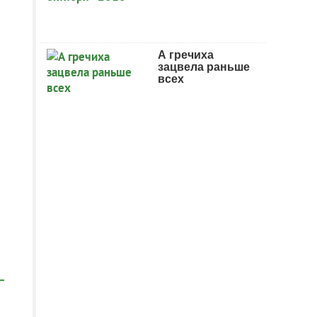
А гречиха
зацвела раньше
всех