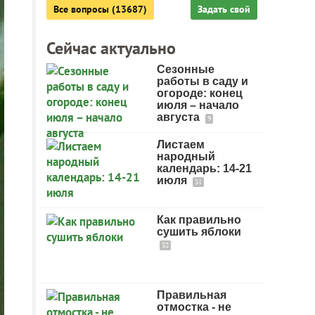
Все вопросы (13687)
Задать свой
Сейчас актуально
Сезонные
работы в саду и
огороде: конец
июля – начало
августа
9
Листаем
народный
календарь: 14-21
июля
31
Как правильно
сушить яблоки
32
Правильная
отмостка - не