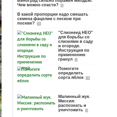
Виноград сильно поражен милдью.
Чем можно спасти?
8
В какой пропорции надо смешать
семена фацелии с песком при
посеве?
21
"Слизнеед НЕО"
для борьбы со
слизнями в саду
и огороде.
Инструкция по
применению
гранул
1
Помогите
определить
сорта яблок
19
Малинный жук.
Миссия:
распознать и
уничтожить
3