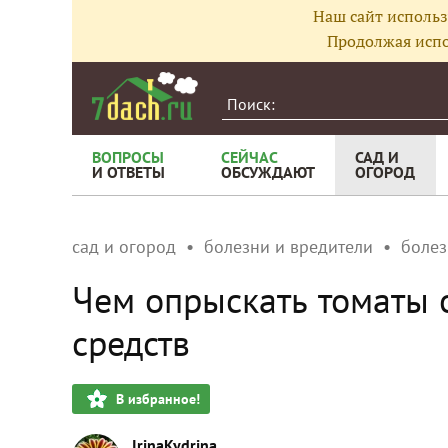
Наш сайт использ
Продолжая испо
ВОПРОСЫ
СЕЙЧАС
САД И
И ОТВЕТЫ
ОБСУЖДАЮТ
ОГОРОД
сад и огород
болезни и вредители
болез
Чем опрыскать томаты 
средств
В избранное!
IrinaKydrina