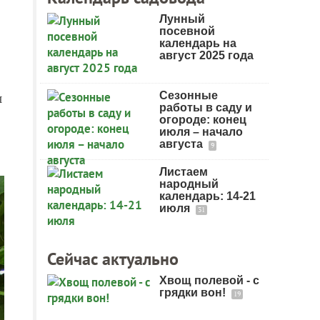
Лунный
посевной
календарь на
август 2025 года
Сезонные
и
работы в саду и
огороде: конец
июля – начало
августа
9
Листаем
народный
календарь: 14-21
июля
31
Сейчас актуально
Хвощ полевой - с
грядки вон!
19