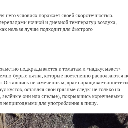
я него условиях поражает своей скоротечностью.
перепадами ночной и дневной температур воздуха,
как нельзя лучше подходит для быстрого
заметно подкрадывается к томатам и «надкусывает»
темно-бурые пятна, которые постепенно расползаются п
ю. Оставшись незамеченным, враг наращивает аппетит
ус кустов, оставляя свои грязные следы не только на
о, зелёные они или спелые), покрывшись коричневыми
ся непригодными для употребления в пищу.