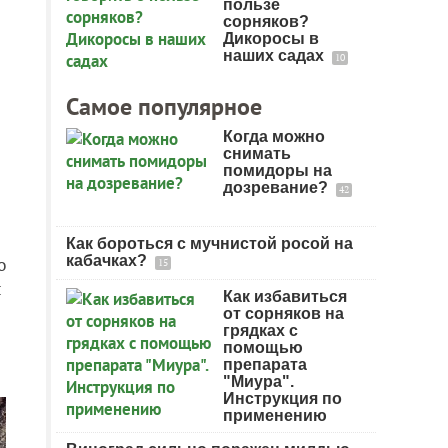
пользе
сорняков?
Дикоросы в
наших садах
10
Самое популярное
Когда можно
снимать
помидоры на
дозревание?
42
Как бороться с мучнистой росой на
кабачках?
о
15
ы
Как избавиться
от сорняков на
грядках с
помощью
препарата
"Миура".
Инструкция по
применению