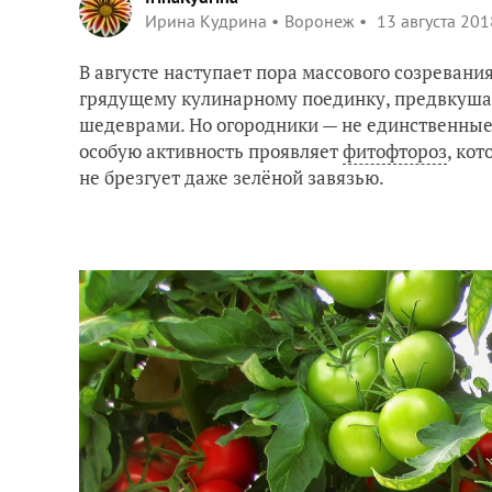
Ирина Кудрина
Воронеж
13 августа 201
В августе наступает пора массового созревани
грядущему кулинарному поединку, предвкушая
шедеврами. Но огородники — не единственные
особую активность проявляет
фитофтороз
, ко
не брезгует даже зелёной завязью.