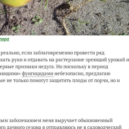
тора
реально, если заблаговременно провести ряд
кать руки и отдавать на растерзание зреющий урожай и
первые признаки недуга. Но поскольку в период
грающими»
фунгицидами
небезопасно, предлагаю
е не только помогут защитить плоды от порчи, но и
ибным заболеванием меня выручает обыкновенный
го дачного сезона я отправляюсь не в садоводческий