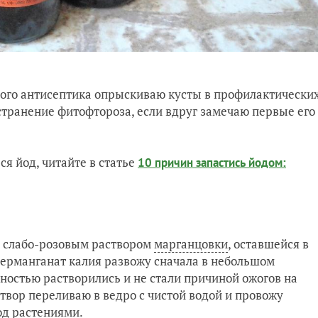
евого антисептика опрыскиваю кусты в профилактически
транение фитофтороза, если вдруг замечаю первые его
ся йод, читайте в статье
10 причин запастись йодом:
 слабо-розовым раствором
марганцовки
, оставшейся в
Перманганат калия развожу сначала в небольшом
лностью растворились и не стали причиной ожогов на
твор переливаю в ведро с чистой водой и провожу
од растениями.