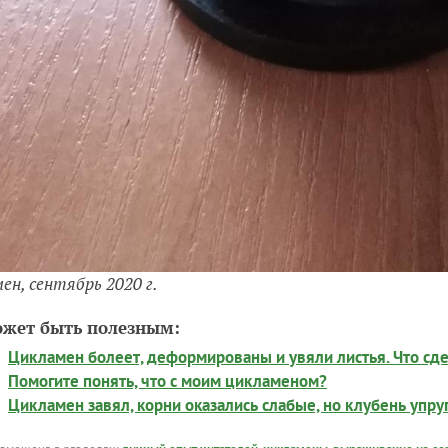
ен, сентябрь 2020 г.
ожет быть полезным:
Цикламен болеет, деформированы и увяли листья. Что сдел
Помогите понять, что с моим цикламеном?
Цикламен завял, корни оказались слабые, но клубень упру