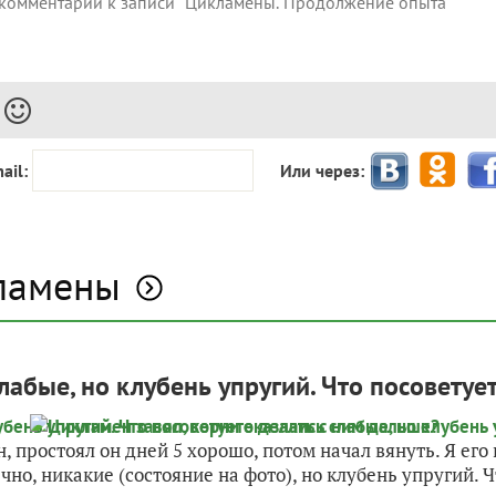
ail:
Или через:
кламены
лабые, но клубень упругий. Что посоветуе
 простоял он дней 5 хорошо, потом начал вянуть. Я его
чно, никакие (состояние на фото), но клубень упругий. Чт