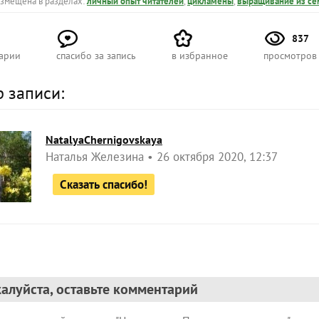
азмещена в разделах:
личный опыт читателей
,
цикламены
,
выращивание из се
837
арии
спасибо за запись
в избранное
просмотров
р записи:
NatalyaChernigovskaya
Наталья Железина
26 октября 2020, 12:37
Сказать спасибо!
алуйста, оставьте комментарий