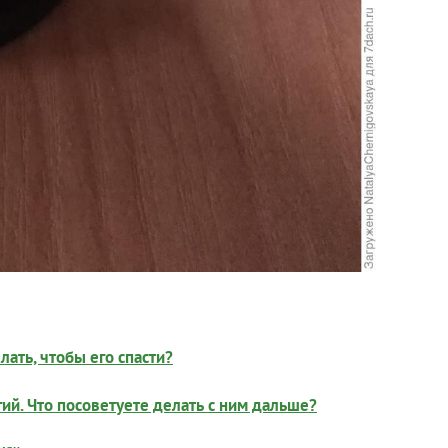
ать, чтобы его спасти?
гий. Что посоветуете делать с ним дальше?