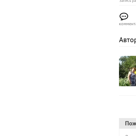
Запись р
коммент
Авто
Пож