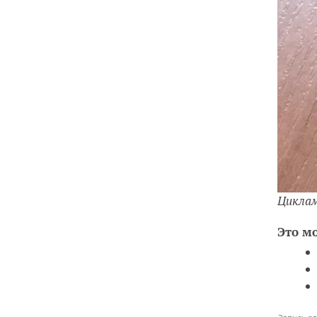
Циклам
Это м