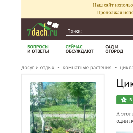
Наш сайт использ
Продолжая испо
ВОПРОСЫ
СЕЙЧАС
САД И
И ОТВЕТЫ
ОБСУЖДАЮТ
ОГОРОД
досуг и отдых
комнатные растения
цикл
Цик
В
А этот
один п