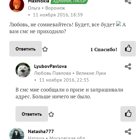
MaxNokia
АДМИНИСТРАТОР
Ольга
Воронеж
11 ноября 2016, 18:39
Любовь, не сомневайтесь! Будет, все будет
А
вам смс не приходило?
✿
Ответить
1
Спасибо!
LyubovPavlova
Любовь Павлова
Великие Луки
11 ноября 2016, 22:35
В смс мне сообщали о призе и запрашивали
адрес. Больше ничего не было.
✿
Ответить
Natasha777
Наташа
Московская обл.