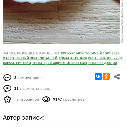
ЗАПИСЬ РАЗМЕЩЕНА В РАЗДЕЛАХ:
,
КОНКУРС МОЙ ЛЮБИМЫЙ СОРТ 2022
,
,
,
,
,
ФАСКО
ЛИЧНЫЙ ОПЫТ ЧИТАТЕЛЕЙ
ТОМАТ АЛАЯ ЗАРЯ
ВЫРАЩИВАНИЕ
УХОД
,
,
,
ХАРАКТЕРИСТИКИ
ТОМАТЫ
ВЫРАЩИВАНИЕ ИЗ СЕМЯН
ВЫБОР РЕДАКЦИИ
8
комментариев
21
спасибо за запись
в избранное
9147
просмотров
Автор записи: