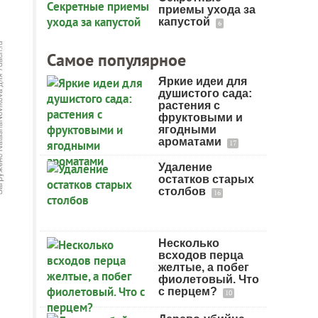
приемы ухода за
капустой
6
Самое популярное
Яркие идеи для
душистого сада:
растения с
фруктовыми и
ягодными
ароматами
17
Удаление
остатков старых
столбов
16
Несколько
всходов перца
желтые, а побег
фиолетовый. Что
с перцем?
10