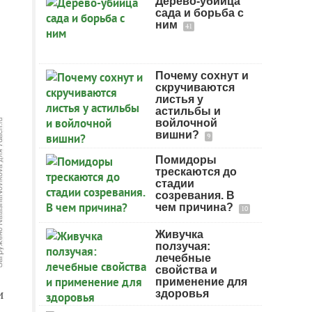
Дерево-убийца
сада и борьба с
ним
41
Почему сохнут и
скручиваются
листья у
астильбы и
войлочной
вишни?
9
Помидоры
трескаются до
стадии
созревания. В
чем причина?
10
Живучка
ползучая:
лечебные
свойства и
применение для
и
здоровья