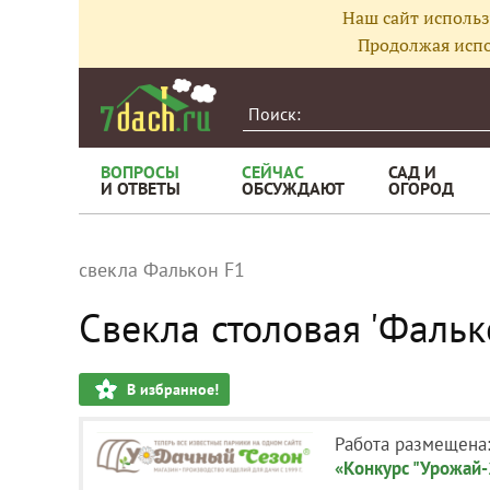
Наш сайт использ
Продолжая испо
ВОПРОСЫ
СЕЙЧАС
САД И
И ОТВЕТЫ
ОБСУЖДАЮТ
ОГОРОД
свекла Фалькон F1
Свекла столовая 'Фаль
В избранное!
Работа размещена
«Конкурс "Урожай-