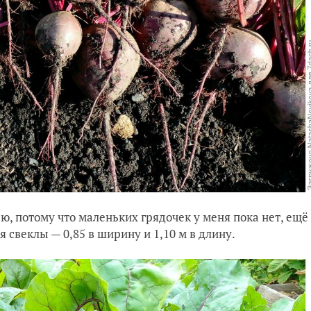
ю, потому что маленьких грядочек у меня пока нет, ещё
свеклы — 0,85 в ширину и 1,10 м в длину.