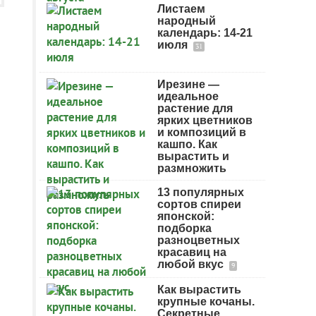
Листаем
народный
календарь: 14-21
июля
31
Ирезине —
идеальное
растение для
ярких цветников
и композиций в
кашпо. Как
вырастить и
размножить
13 популярных
сортов спиреи
японской:
подборка
разноцветных
красавиц на
любой вкус
9
Как вырастить
крупные кочаны.
Секретные