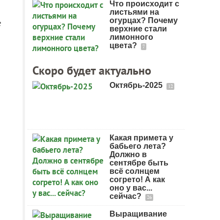
Что происходит с
листьями на
огурцах? Почему
е
верхние стали
лимонного
цвета?
7
Скоро будет актуально
Октябрь-2025
12
Какая примета у
бабьего лета?
Должно в
сентябре быть
всё солнцем
согрето! А как
оно у вас...
сейчас?
26
Выращивание