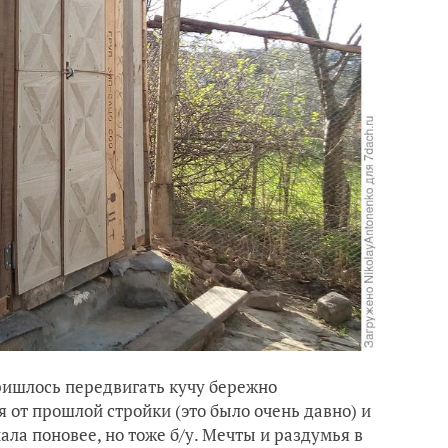
ришлось передвигать кучу бережно
я от прошлой стройки (это было очень давно) и
ала поновее, но тоже б/у. Мечты и раздумья в