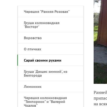
Черешня "Ранняя Розовая"
Груша колоновидная
'Восторг'
Воровство
О птичках
Сарай своими руками
Груша 'Дюшес зимний', из
Белгорода
Лимонник
Ранней
Черешня колонновидная
припас
"Темпорион" и "Валерий
на вся
Чкалов"