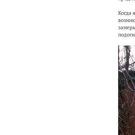
Когда 
возник
замеры
подогн