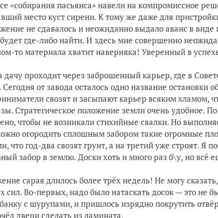
се «собирания пасьянса» навели на компромиссное реше
вший место куст сирени. К тому же даже для пристройк
жение не сдавалось и неожиданно выдало аванс в виде и
будет где-либо найти. И здесь мне совершенно неожида
ом-то материала хватит наверняка! Уверенный в успехе,
а дачу проходит через заброшенный карьер, где в Сове
. Сегодня от завода осталось одно название остановки 
иниматели свозят и засыпают карьер всяким хламом, ч
азы. Стратегическое положение земли очень удобное. По
ено, чтобы не возникали стихийные свалки. Но выполн
ожно огородить сплошным забором такие огромные площ
и, что год-два свозят грунт, а на третий уже строят. Я 
ный забор в землю. Доски хоть и много раз б\у, но всё 
ение сарая длилось более трёх недель! Не могу сказать
ех сил. Во-первых, надо было натаскать досок — это не 
банку с шурупами, и пришлось изрядно покрутить отвёр
чёл двери сделать из ламината.