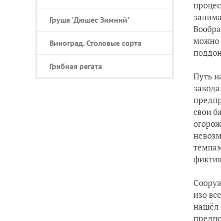
процес
занима
Груша 'Дюшес Зимний'
Вообра
можно 
Виноград. Столовые сорта
поддон
Грибная регата
Путь н
завода
предпр
свои б
огорож
невозм
темпам
фиктив
Сооруж
изо вс
нашёл 
предпо