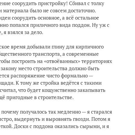
ние соорудить пристройку! Сбивал с толку
и материала было не совсем достаточно.
деи соорудить основное, а всё остальное
нно попался приличного вида поддон. Ну уж с
 я взялся за дело.
тское время добывали глину для кирпичного
общественного транспорта, а современные
тобы построить на «отвоёванных» территориях
 закону место строительства должно быть
яется распоряжение чисто формально —
ади. К тому же стройка ведётся с такими
посчитал, что будет кощунственно закапывать
ещё пригодные в строительстве.
, почему получалось так медленно — я старался
быстро, выдернуть и выровнять гвозди. Потом я
ткой. Доски с поддона оказались сырыми, и я