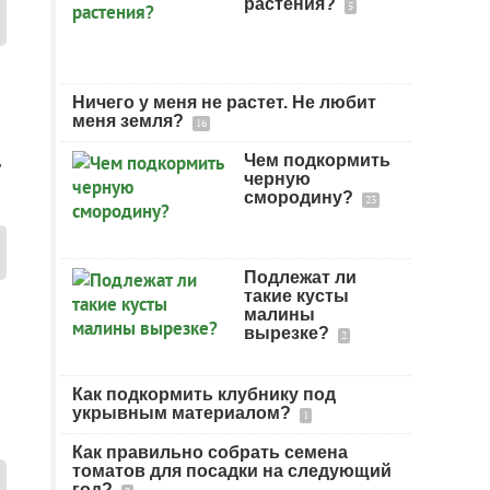
растения?
5
Ничего у меня не растет. Не любит
меня земля?
16
Чем подкормить
т
черную
смородину?
23
Подлежат ли
такие кусты
малины
вырезке?
2
Как подкормить клубнику под
укрывным материалом?
1
Как правильно собрать семена
томатов для посадки на следующий
год?