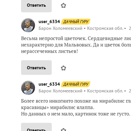
✿
Ответить
user_6334
ДАЧНЫЙ ГУРУ
Барон Холомеевский
Костромская обл.
2
Весьма непростой цветочек. Сердцевидные ли
нехарактерно для Мальвовых. Да и цветок бол
нерассеченных листьев!
✿
Ответить
user_6334
ДАЧНЫЙ ГУРУ
Барон Холомеевский
Костромская обл.
2
Более всего инкогнито похоже на мирабилис гла
красавицы» мирабилис ялаппа.
Но данных о нем мало, картинок тоже не густо.
✿
Ответить