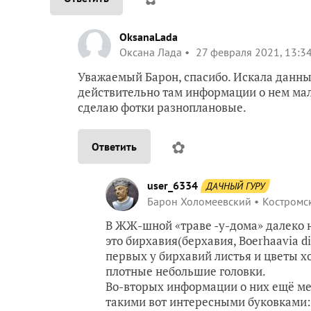
OksanaLada
Оксана Лада
27 февраля 2021, 13:3
Уважаемый Барон, спасибо. Искала данные 
действительно там информации о нем мало.
сделаю фотки разноплановые.
✿
Ответить
user_6334
ДАЧНЫЙ ГУРУ
Барон Холомеевский
Костромск
В ЖЖ-шной «траве -у-дома» далеко 
это бирхавия(берхавия, Boerhaavia di
первых у бирхавий листья и цветы х
плотные небольшие головки.
Во-вторых информации о них ещё ме
такими вот интересными буковками: