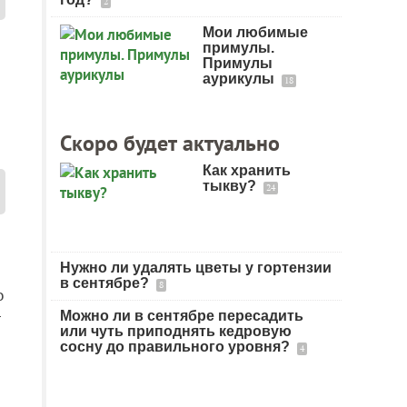
2
Мои любимые
примулы.
Примулы
аурикулы
18
Скоро будет актуально
Как хранить
тыкву?
24
Нужно ли удалять цветы у гортензии
в сентябре?
8
о
-
Можно ли в сентябре пересадить
или чуть приподнять кедровую
сосну до правильного уровня?
4