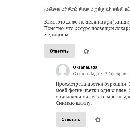
மூலிகை மந்திரம் சித்த மருத்துவர் சக்தி ச
Блин, это даже не деванагари( хинди
Понятно, что ресурс посвящен лека
медицины
✿
Ответить
OksanaLada
Оксана Лада
27 февраля 
Просмотрела цветки бурхавии. 
моей фотке цветки одиночные, о
оригинальной ссылке мне не уд
Снимаю шляпу.
✿
Ответить