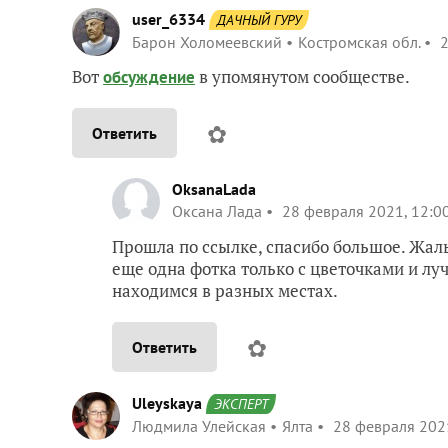
user_6334
ДАЧНЫЙ ГУРУ
Барон Холомеевский
Костромская обл.
2
Вот
в упомянутом сообществе.
обсуждение
✿
Ответить
OksanaLada
Оксана Лада
28 февраля 2021, 12:0
Прошла по ссылке, спасибо большое. Жаль
еще одна фотка только с цветочками и луч
находимся в разных местах.
✿
Ответить
Uleyskaya
ЭКСПЕРТ
Людмила Улейская
Ялта
28 февраля 2021