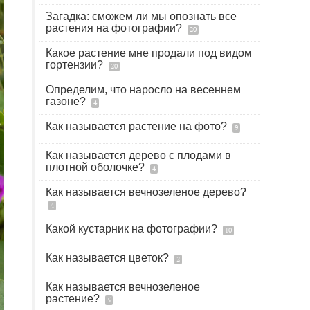
Загадка: сможем ли мы опознать все
растения на фотографии?
20
Какое растение мне продали под видом
гортензии?
20
Определим, что наросло на весеннем
газоне?
4
Как называется растение на фото?
9
Как называется дерево с плодами в
плотной оболочке?
4
Как называется вечнозеленое дерево?
4
Какой кустарник на фотографии?
10
Как называется цветок?
2
Как называется вечнозеленое
растение?
5