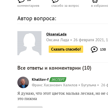
комментариев
спасибо за вопрос
в избранн
Автор вопроса:
OksanaLada
Оксана Лада
26 февраля 2021, 1
Сказать спасибо!
130
Все ответы и комментарии (
10
)
Khalilov-f
ЭКСПЕРТ
Франс Хасанович Халилов
Бугульма
26 ф
Я думаю, что этот цветок мальва лесная, но не
это пижма