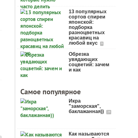
13 популярных
сортов спиреи
японской:
подборка
разноцветных
красавиц на
любой вкус
9
Обрезка
увядающих
соцветий: зачем
и как
Самое популярное
Икра
"заморская",
баклажанная))
29
Как называются