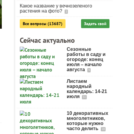
Какое название у вечнозеленого
растения на фото?
3
Все вопросы (13687)
Задать свой
Сейчас актуально
Сезонные
работы в саду и
огороде: конец
июля – начало
августа
9
Листаем
народный
календарь: 14-21
июля
31
10 декоративных
многолетников,
которые нужно
часто делить
10