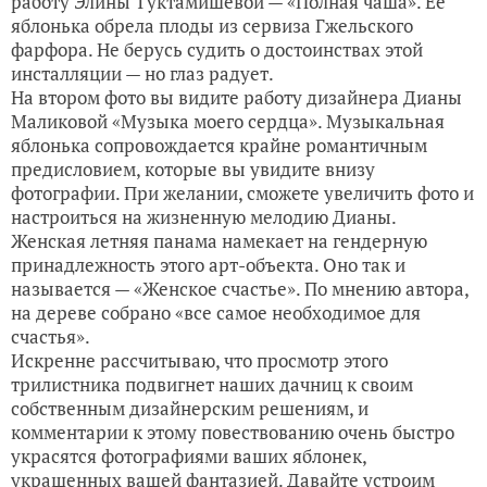
работу Элины Туктамишевой — «Полная чаша». Ее
яблонька обрела плоды из сервиза Гжельского
фарфора. Не берусь судить о достоинствах этой
инсталляции — но глаз радует.
На втором фото вы видите работу дизайнера Дианы
Маликовой «Музыка моего сердца». Музыкальная
яблонька сопровождается крайне романтичным
предисловием, которые вы увидите внизу
фотографии. При желании, сможете увеличить фото и
настроиться на жизненную мелодию Дианы.
Женская летняя панама намекает на гендерную
принадлежность этого арт-объекта. Оно так и
называется — «Женское счастье». По мнению автора,
на дереве собрано «все самое необходимое для
счастья».
Искренне рассчитываю, что просмотр этого
трилистника подвигнет наших дачниц к своим
собственным дизайнерским решениям, и
комментарии к этому повествованию очень быстро
украсятся фотографиями ваших яблонек,
украшенных вашей фантазией. Давайте устроим