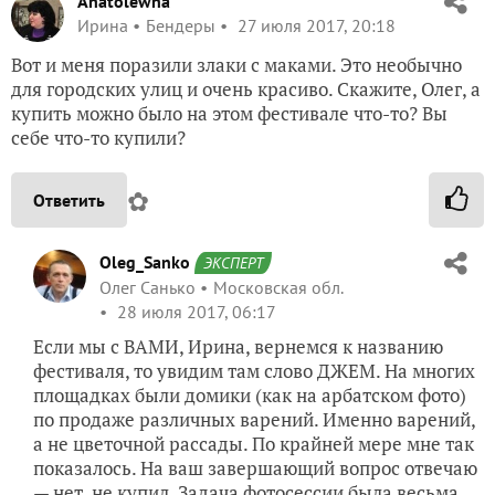
Anatolewna
Ирина
Бендеры
27 июля 2017, 20:18
Вот и меня поразили злаки с маками. Это необычно
для городских улиц и очень красиво. Скажите, Олег, а
купить можно было на этом фестивале что-то? Вы
себе что-то купили?
✿
Ответить
Oleg_Sanko
ЭКСПЕРТ
Олег Санько
Московская обл.
28 июля 2017, 06:17
Если мы с ВАМИ, Ирина, вернемся к названию
фестиваля, то увидим там слово ДЖЕМ. На многих
площадках были домики (как на арбатском фото)
по продаже различных варений. Именно варений,
а не цветочной рассады. По крайней мере мне так
показалось. На ваш завершающий вопрос отвечаю
— нет, не купил. Задача фотосессии была весьма