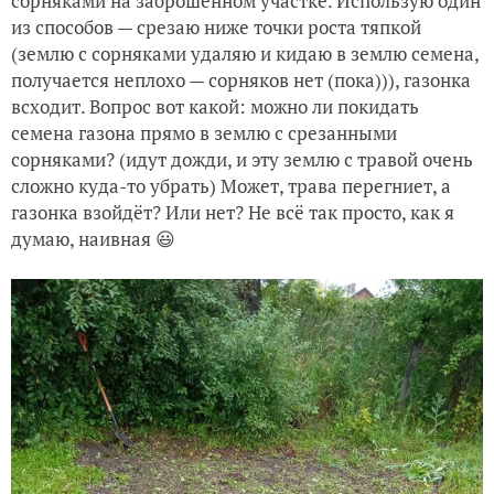
сорняками на заброшенном участке. Использую один
из способов — срезаю ниже точки роста тяпкой
(землю с сорняками удаляю и кидаю в землю семена,
получается неплохо — сорняков нет (пока))), газонка
всходит. Вопрос вот какой: можно ли покидать
семена газона прямо в землю с срезанными
сорняками? (идут дожди, и эту землю с травой очень
сложно куда-то убрать) Может, трава перегниет, а
газонка взойдёт? Или нет? Не всё так просто, как я
думаю, наивная 😃