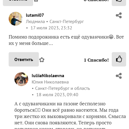
lutami07
Людмила
Санкт-Петербург
17 июля 2023, 23:32
Помимо подорожника есть ещё одуванчики😁. Вот
их у меня больше…
✿
Ответить
1
Спасибо!
IuliiaNikolaevna
Юлия Николаевна
Санкт-Петербург и область
18 июля 2023, 09:40
А с одуванчиками на газоне бесполезно
бороться🤷‍♀️ Они всё равно насеются. Мы года
три жестко их выковыривали с корнями. Смысла
нет. Они снова появляются. Теперь просто
регулярно косим, стараясь не допускать