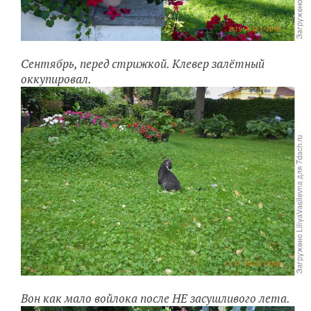
Сентябрь, перед стрижкой. Клевер залётный
оккупировал.
Вон как мало войлока после НЕ засушливого лета.