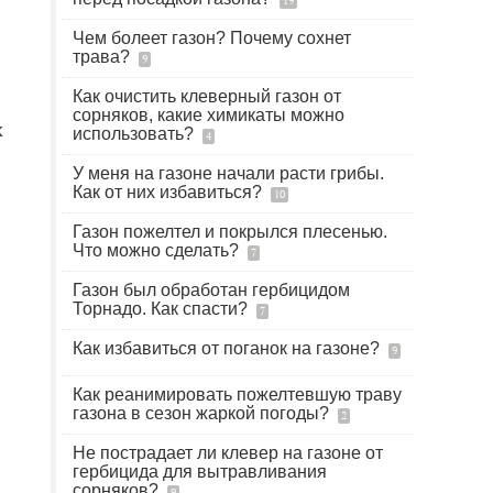
19
Чем болеет газон? Почему сохнет
трава?
9
Как очистить клеверный газон от
сорняков, какие химикаты можно
х
использовать?
4
У меня на газоне начали расти грибы.
Как от них избавиться?
10
Газон пожелтел и покрылся плесенью.
Что можно сделать?
7
Газон был обработан гербицидом
Торнадо. Как спасти?
7
Как избавиться от поганок на газоне?
9
Как реанимировать пожелтевшую траву
газона в сезон жаркой погоды?
2
Не пострадает ли клевер на газоне от
гербицида для вытравливания
сорняков?
9