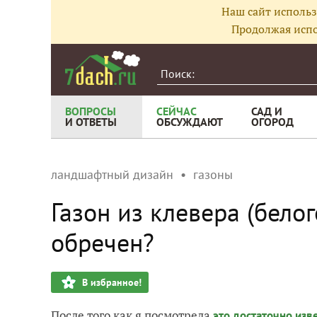
Наш сайт использ
Продолжая испо
ВОПРОСЫ
СЕЙЧАС
САД И
И ОТВЕТЫ
ОБСУЖДАЮТ
ОГОРОД
ландшафтный дизайн
газоны
Газон из клевера (белог
обречен?
В избранное!
После того как я посмотрела
это достаточно изв