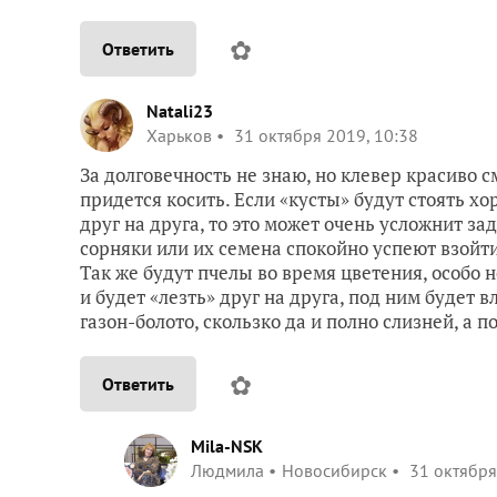
✿
Ответить
Natali23
Харьков
31 октября 2019, 10:38
За долговечность не знаю, но клевер красиво см
придется косить. Если «кусты» будут стоять хор
друг на друга, то это может очень усложнит за
сорняки или их семена спокойно успеют взойти
Так же будут пчелы во время цветения, особо н
и будет «лезть» друг на друга, под ним будет в
газон-болото, скользко да и полно слизней, а 
✿
Ответить
Mila-NSK
Людмила
Новосибирск
31 октября