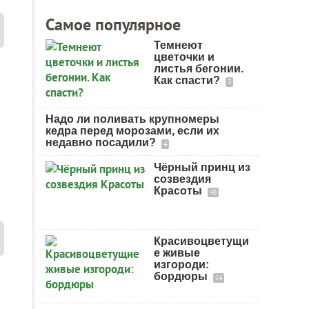
Самое популярное
Темнеют
цветочки и
листья бегонии.
Как спасти?
3
Надо ли поливать крупномеры
кедра перед морозами, если их
недавно посадили?
4
Чёрный принц из
созвездия
Красоты
48
Красивоцветущи
е живые
изгороди:
бордюры
14