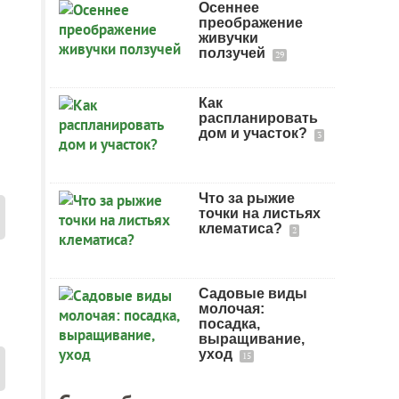
Осеннее
преображение
живучки
ползучей
29
Как
распланировать
дом и участок?
3
Что за рыжие
точки на листьях
клематиса?
2
Садовые виды
молочая:
посадка,
выращивание,
уход
15