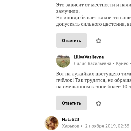
Это зависит от местности и нали
замучили.
Но иногда бывает какое-то наше
допускать сильного цветения,
✿
Ответить
LiliyaVasilevna
Лилия Васильевна
Кунео
Вот на лужайках цветущего тимь
пчёлок! Так трудятся, не обращ
на смешанном газоне более 10 л
✿
Ответить
Natali23
Харьков
2 ноября 2019, 02:35