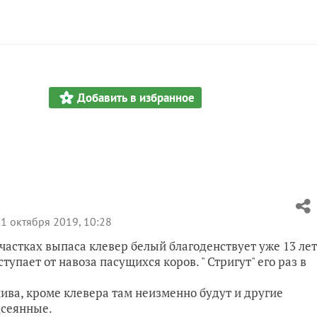
Добавить в избранное
1 октября 2019, 10:28
участках выпаса клевер белый благоденствует уже 13 лет
тупает от навоза пасущихся коров. " Стригут" его раз в
чива, кроме клевера там неизменно будут и другие
дсеянные.