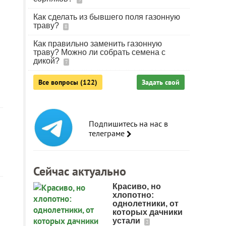
Как сделать из бывшего поля газонную
траву?
8
Как правильно заменить газонную
траву? Можно ли собрать семена с
дикой?
7
Все вопросы (122)
Задать свой
Подпишитесь на нас в
телеграме
Сейчас актуально
Красиво, но
хлопотно:
однолетники, от
которых дачники
устали
2