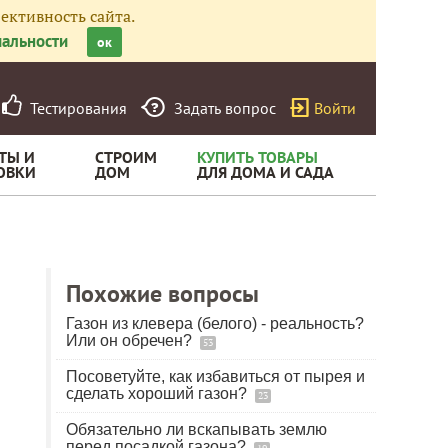
ективность сайта.
альности
ок
Тестирования
Задать вопрос
Войти
ТЫ И
СТРОИМ
КУПИТЬ ТОВАРЫ
ОВКИ
ДОМ
ДЛЯ ДОМА И САДА
Похожие вопросы
Газон из клевера (белого) - реальность?
Или он обречен?
53
Посоветуйте, как избавиться от пырея и
сделать хороший газон?
23
Обязательно ли вскапывать землю
перед посадкой газона?