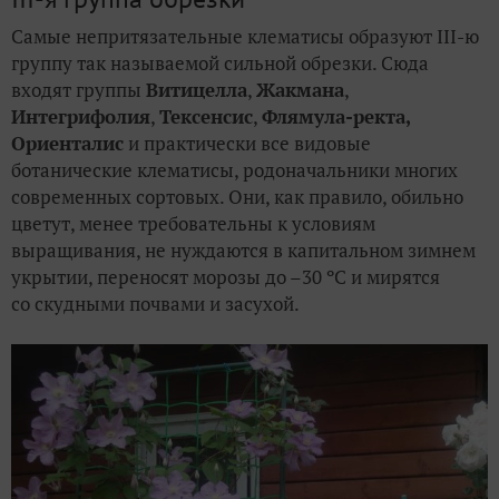
Самые непритязательные клематисы образуют III-ю
группу так называемой сильной обрезки. Сюда
входят группы
Витицелла
,
Жакмана
,
Интегрифолия
,
Тексенсис
,
Флямула-ректа,
Ориенталис
и практически все видовые
ботанические клематисы, родоначальники многих
современных сортовых. Они, как правило, обильно
цветут, менее требовательны к условиям
выращивания, не нуждаются в капитальном зимнем
укрытии, переносят морозы до –30 ºC и мирятся
со скудными почвами и засухой.