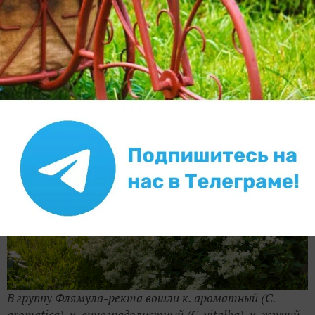
цветками. У всех этих клематисов цветки появляются
на побегах текущего года. Цветут они обычно во
второй половине лета. Осенью побеги нужно срезать
до основания.
В группу Флямула-ректа вошли
к. ароматный (С.
aromaticа),
к. виноградолистный (С. vitalba),
к. жгучий