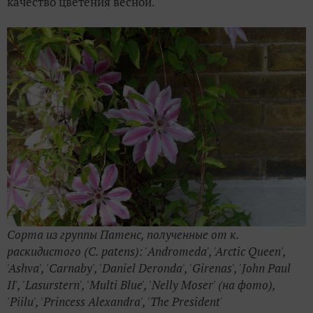
качество цветения весной.
Сорта из группы Патенс, полученные от к.
раскидистого (C.
patens): 'Andromeda', 'Arctic Queen',
'Ashva', 'Carnaby', 'Daniel Deronda', 'Girenas', 'John Paul
II', 'Lasurstern', 'Multi Blue', 'Nelly Moser' (на фото),
'Piilu', 'Princess Alexandra', 'The
President'