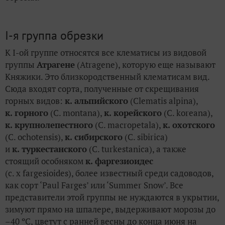
I-я группа обрезки
К I-ой группе относятся все клематисы из видовой
группы
Атрагене
(Atragenе), которую еще называют
Княжики. Это близкородственный клематисам вид.
Сюда входят сорта, полученные от скрещивания
горных видов:
к. альпийского
(Clematis alpina),
к. горного
(C. montana),
к. корейского
(C. koreana),
к. крупнолепестного
(C. macropetala),
к. охотского
(C. ochotensis),
к. сибирского
(C. sibirica)
и
к. туркестанского
(C. turkestanica), а также
стоящий особняком
к. фаргезиоидес
(c. x fargesioides), более известный среди садоводов,
как сорт ‘Paul Farges’ или ‘Summer Snow’. Все
представители этой группы не нуждаются в укрытии,
зимуют прямо на шпалере, выдерживают морозы до
–40 ºС, цветут с ранней весны до конца июня на