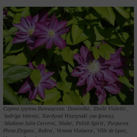
Сорта группы Витицелла: 'Dominika', 'Etoile Violette',
'Iadviga Valenis', 'Kardynal Wyszynski' (на фото),
'Madame Julia Correvo', 'Niobe', 'Polish Spirit', 'Purpurea
Plena Elegans', 'Rubra', 'Venosa Violacea', 'Ville de Lyon',