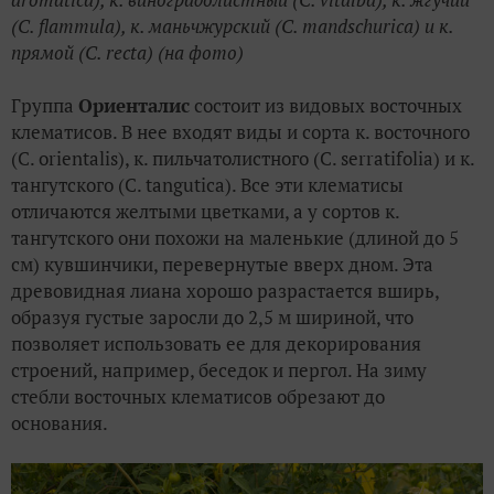
(С. flammula), к. маньчжурский (C. mandschurica) и к.
прямой (C. recta) (на фото)
Группа
Ориенталис
состоит из видовых восточных
клематисов. В нее входят виды и сорта к. восточного
(С. orientalis), к. пильчатолистного (С. serratifolia) и к.
тангутского (С. tangutica). Все эти клематисы
отличаются желтыми цветками, а у сортов к.
тангутского они похожи на маленькие (длиной до 5
см) кувшинчики, перевернутые вверх дном. Эта
древовидная лиана хорошо разрастается вширь,
образуя густые заросли до 2,5 м шириной, что
позволяет использовать ее для декорирования
строений, например, беседок и пергол. На зиму
стебли восточных клематисов обрезают до
основания.