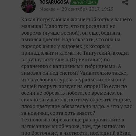
ROSARUGOSA
АВТОР 7 ДАЧ
Москва
20 сентября 2017, 19:29
Какая потрясающая жизнестойкость у вашего
малыша! Мало того, что пересадили не
вовремя (лучше весной), он еще, бедняга,
пытался цвести! Надо сказать, что она на
порядок выше у видовых (к которым
принадлежит и клематис Тангутский, входит
в группу восточных (Ориенталис) по
сравнению с капризными гибридными. А
зимовал он под снегом? Удивительно также,
что в условиях суровых уральских зим он у
вашей подруги зимует на опоре! Но если по
осени не обрезать побеги, со временем он
сильно загущается, поэтому обрезать старые,
плохо цветущие обязательно надо. А что у вас
за новички, сорта хоть знаете?
Технологию обрезки еще раз прочитайте в
написанном мной уроке, там, где написано
про Восточные, в частности, последний абзац