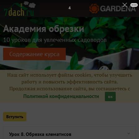
2
Дополнительная литература
12
Академия обрезки
Сейчас обсуждают
10 уроков для увлеченных садоводов
Содержание курса
Для чего на секаторе зубцы?
Д/з №9. Обрезка древовидной гортензии
Наш сайт использует файлы cookies, чтобы улучшить
работу и повысить эффективность сайта.
Продолжая использование сайта, вы соглашаетесь с
Урок 10. Обрезка основных плодовых и ягодных культур
Политикой конфиденциальности
ок
Урок 9. Обрезка декоративных деревьев и кустарников
Вступить
Д/з №7. Обрезка чайно-гибридной розы и флорибунды
Урок 8. Обрезка клематисов