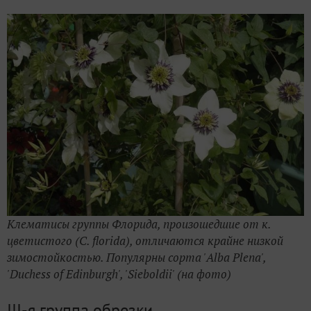
Клематисы группы Флорида, произошедшие от к.
цветистого (C.
florida), отличаются крайне низкой
зимостойкостью. Популярны сорта 'Alba Plena',
'Duchess of
Edinburgh', 'Sieboldii' (на
фото)
III-я группа обрезки