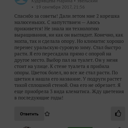
Кудрявцева Марина
Увельский
19 сентября 2017, 21:56
Спасибо за советы! Дали летом мне 2 корешка
малюсеньких. С напутствием — Авось
приживется! Не знала ни технологию
выращивания, ни как он выглядит. Конечно, как
могла, так и сделала опору. Но климатис хорошо
перенес уральскую суровую зиму. Стал быстро
расти. Я его пересадила прямо с опорой на
другое место. Выбор пал на туалет. Он у меня
стоит на улице. К стене туалета я прибила
опоры. Цветок болел, но все же стал расти. По
цветам я нашла его название. У подруги растет
такой сплошной стеной. Она его не обрезает. Я
еще приобрела 3 вида клематиса. Жду цветения
в последующие годы!
✿
Ответить