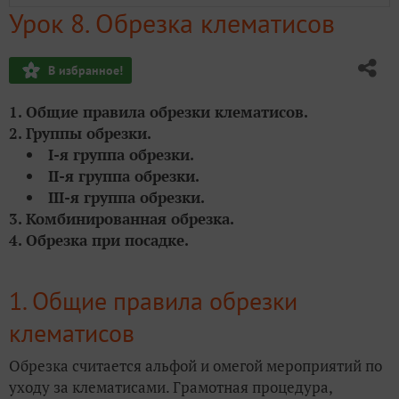
Урок 8. Обрезка клематисов
Урок 7. Обрезка роз
В избранное!
Урок 6. Способы утилизации отходов от обрезки
1. Общие правила обрезки клематисов.
Д/з №5. Обработка срезов
2. Группы обрезки.
I-я группа обрезки.
Мой инструмент
II-я группа обрезки.
III-я группа обрезки.
Груша Мраморная. Формировка кроны
3. Комбинированная обрезка.
4. Обрезка при посадке.
1. Общие правила обрезки
клематисов
Обрезка считается альфой и омегой мероприятий по
уходу за клематисами. Грамотная процедура,