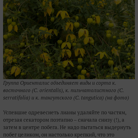
Группа Ориенталис объединяет виды и сорта к.
восточного (С. orientalis), к. пильчатолистного (С.
serratifolia) и к. тангутского (С. tangutica) (на фото)
Успевшие одревеснеть лианы удаляйте по частям,
отрезая секатором поэтапно – сначала снизу (!), а
затем в центре побега. Не надо пытаться выдернуть
побег целиком, он настолько крепкий, что это