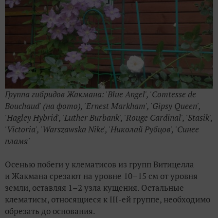
Группа гибридов Жакмана: 'Blue Angel', 'Comtesse de
Bouchaud' (на фото), 'Ernest Markham', 'Gipsy Queen',
'Hagley Hybrid', 'Luther Burbank', 'Rouge Cardinal', 'Stasik',
'Victoria', 'Warszawska Nike', 'Николай Рубцов', 'Синее
пламя'
Осенью побеги у клематисов из групп Витицелла
и Жакмана срезают на уровне 10–15 см от уровня
земли, оставляя 1–2 узла кущения. Остальные
клематисы, относящиеся к III-ей группе, необходимо
обрезать до основания.