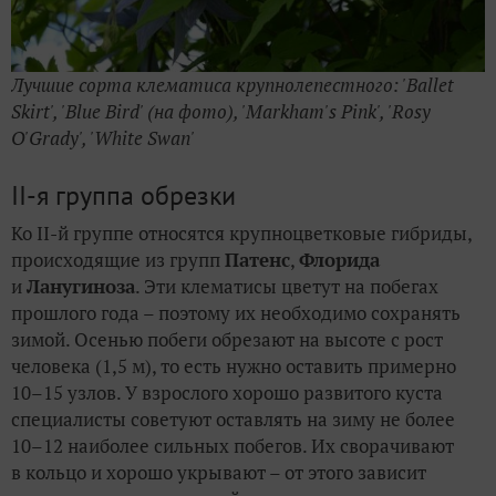
Лучшие сорта клематиса крупнолепестного: 'Ballet
Skirt', 'Blue Bird' (на фото), 'Markham's Pink', 'Rosy
O'Grady', 'White Swan'
II-я группа обрезки
Ко II-й группе относятся крупноцветковые гибриды,
происходящие из групп
Патенс
,
Флорида
и
Ланугиноза
. Эти клематисы цветут на побегах
прошлого года – поэтому их необходимо сохранять
зимой. Осенью побеги обрезают на высоте с рост
человека (1,5 м), то есть нужно оставить примерно
10–15 узлов. У взрослого хорошо развитого куста
специалисты советуют оставлять на зиму не более
10–12 наиболее сильных побегов. Их сворачивают
в кольцо и хорошо укрывают – от этого зависит