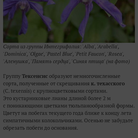
Сорта из группы Интегрифолия: 'Alba', 'Arabella',
'Dominica', 'Olgae', 'Pastel Blue', 'Petit Fаucon', 'Rosea',
'Аленушка', 'Память сердца', 'Cиняя птица' (на фото)
Группу
Тексенсис
образуют немногочисленные
сорта, полученные от скрещивания
к. техасского
(С. texensis) c крупноцветковыми сортами.
Это кустарниковые лианы длиной более 2 м
с поникающими цветками тюльпанообразной формы.
Цветут на побегах текущего года ближе к концу лета
симпатичными колокольчиками. Осенью не забудьте
обрезать побеги до основания.