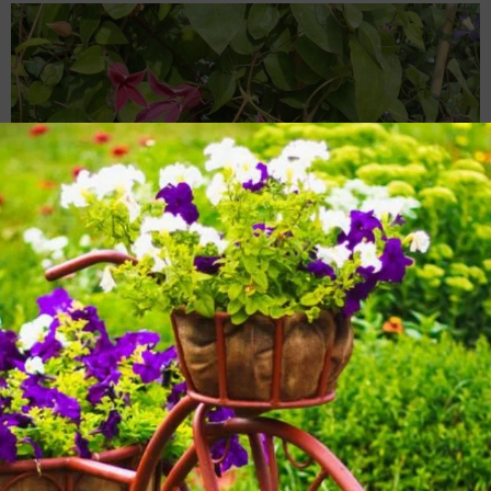
Гибриды клематиса техасского:
'Duchess
of
Albany',
'
Etoile
Rose',
'Pagoda',
'Princess
Diana' (на
фото), 'Sir
Trevor
Lawrence'
Также в сильной обрезке нуждаются клематисы из
группы
Флямула-ректа
(Flammula-Recta), которую
образуют травянистые клематисы с ароматными