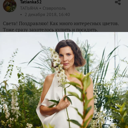
Tatianka52
ТАТЬЯНА
Ставрополь
2 декабря 2018, 16:40
Света! Поздравляю! Как много интересных цветов.
Тоже сразу захотелось купить и посадить.
✿
Ответить
2
Спасибо!
SvetlanaDo
Светлана
Костромская обл.
4 декабря 2018, 18:19
Таня, спасибо большое! Хотелось еще бОльшего, но
сама себя начала ограничивать, иначе еще ведь с
прошлых сезонов есть не распечатанные пакетики
с семенами (не получается объять необъятное).
✿
Ответить
1
Спасибо!