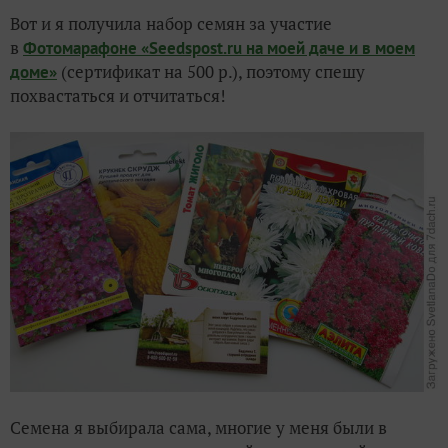
Вот и я получила набор семян за участие
Костромская Слобода - место для умиротворения
в
Фотомарафоне «Seedspost.ru на моей даче и в моем
(сертификат на 500 р.), поэтому спешу
доме»
Приятности и полезности получены!
похвастаться и отчитаться!
Семена я выбирала сама, многие у меня были в