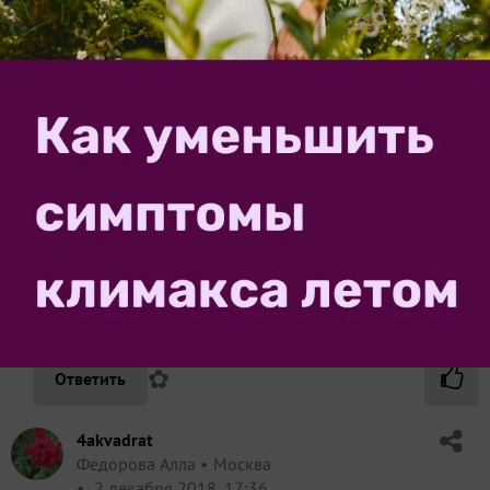
Maricha
Марина
Бурятия
2 декабря 2018, 17:32
Светлана, поздравляю! Прекрасных цветов и
отменных урожаев!
✿
Ответить
1
Спасибо!
SvetlanaDo
Светлана
Костромская обл.
4 декабря 2018, 18:19
Марина, благодарю!
✿
Ответить
4akvadrat
Федорова Алла
Москва
2 декабря 2018, 17:36