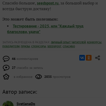
Спасибо большое,
, за большой выбор и
seedspost.ru
всегда быструю доставку!
Это может быть полезным:
Тестирование - 2025, или "Каждый труд
благослови, удача"
ЗАПИСЬ РАЗМЕЩЕНА В РАЗДЕЛАХ:
,
,
ЛИЧНЫЙ ОПЫТ ЧИТАТЕЛЕЙ
КОНКУРСЫ
,
,
,
,
ПОБЕДИТЕЛИ
ПРИЗЫ
СПОНСОРЫ
SEEDSPOST
СПАСИБО
46
комментариев
27
спасибо за запись
в избранное
2035
просмотров
Автор записи:
SvetlanaDo