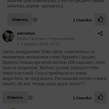
кабачок (как я вычитала), а что-то среднее (тыква,
кабачок), короче -крукнек))))
✿
Ответить
1
Спасибо!
petroaltyn
Галина Сагитова
Петропавловск
2 декабря 2018, 20:33
Света, поздравляю! Тоже сразу «зацепилась» за
непонятное незнакомое слово Крукнек Скрудж).
Причем столько времени листала ИМ сидспост, этого
чуда не встречала. Жиголо, думаю, порадует тебя,
томат классный. Седум пробовала из семян
вырастить, не получилось. Расскажешь потом о своем
опыте). Ну вот, теперь надо ждать весну!!!
✿
Ответить
1
Спасибо!