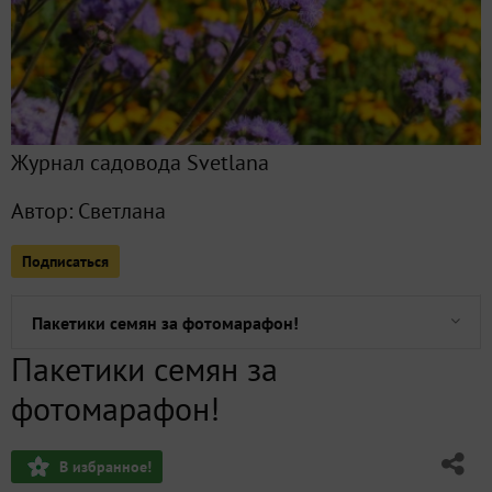
Весенняя зима, или Организм просит немного зелени
Наборчик от Лизабокс для весеннего настроения
Журнал садовода Svetlana
Просто фото, просто январь...
Автор:
Светлана
Новогодний сюрприз от Снегурочки!
Подписаться
Предновогодняя сказка... Просто фотографии...
Пакетики семян за фотомарафон!
Пакетики семян за
Начало положено!!! (отовариваю карту Фикс Прайс)
фотомарафон!
Сентябрьская "фото-солянка"
В избранное!
У меня зазвонил телефон... Кто говорит? Курьер!