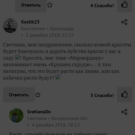
✿
Ответить
4
Спасибо!
Kostik23
Константин
Краснодар
2 декабря 2018, 12:57
Светлана, мои поздравления, сколько всякой красоты
будет благоухать и дарить буйство красок у вас в
саду
! Красота, мне тоже «Мормордику»
напоминает очень «Крукнек скрудж»… А там
написано, что это будет расти как лиана, или как
кабачки расти будут?
✿
Ответить
3
Спасибо!
SvetlanaDo
Светлана
Костромская обл.
4 декабря 2018, 18:13
Костя, спасибо большое на добром слове!