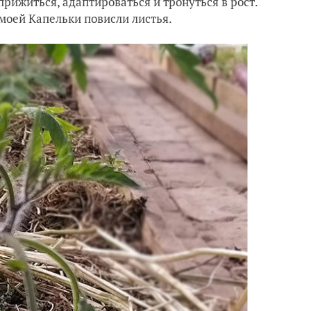
прижиться, адаптироваться и тронуться в рост.
у моей Капельки повисли листья.