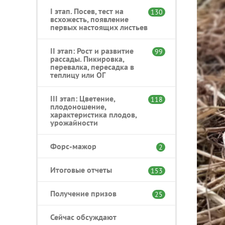
I этап. Посев, тест на
130
всхожесть, появление
первых настоящих листьев
II этап: Рост и развитие
99
рассады. Пикировка,
перевалка, пересадка в
теплицу или ОГ
III этап: Цветение,
118
плодоношение,
характеристика плодов,
урожайности
Форс-мажор
2
Итоговые отчеты
153
Получение призов
25
Сейчас обсуждают