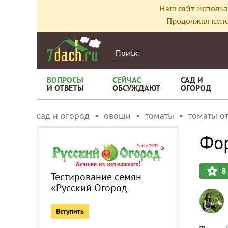
Наш сайт использ
Продолжая испо
ВОПРОСЫ
СЕЙЧАС
САД И
И ОТВЕТЫ
ОБСУЖДАЮТ
ОГОРОД
сад и огород
овощи
томаты
томаты о
Фор
В
Тестирование семян
«Русский Огород
Вступить