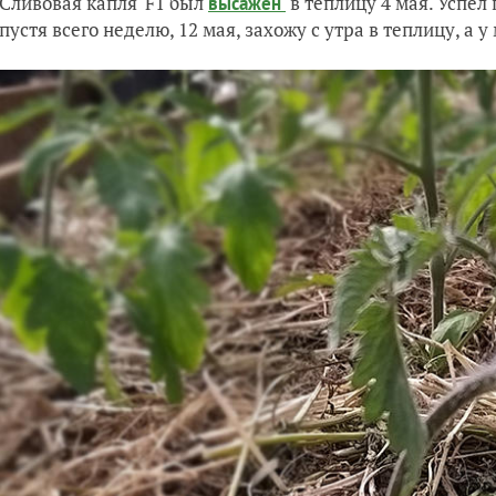
'Сливовая капля' F1 был
в теплицу 4 мая. Успел 
высажен
спустя всего неделю, 12 мая, захожу с утра в теплицу, а 