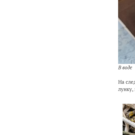
В воде
На сле
лунку,