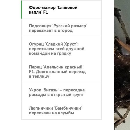
Форс-мажор 'Сливовой
капли' F1
Подсолнух 'Русский размер'
переезжает в огород
Огурец 'Сладкий Хруст':
переезжаем всей дружной
командой на грядку
Перец 'Апельсин красный'
F1. Долгожданный переезд
в теплицу
Укроп 'Витязь' – пересадка
рассады в открытый грунт
Люпинчики 'Бамбинчики'
переехали на клумбы