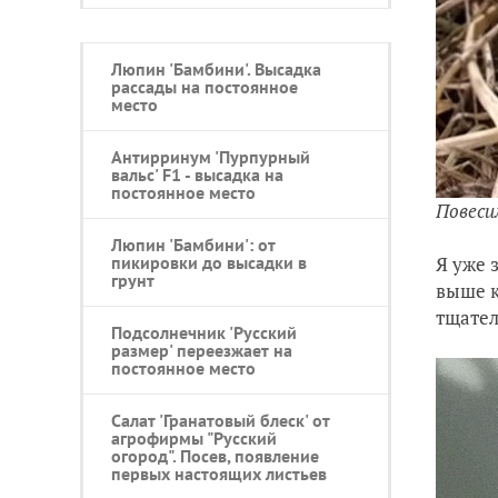
Люпин 'Бамбини'. Высадка
рассады на постоянное
место
Антирринум 'Пурпурный
вальс' F1 - высадка на
постоянное место
Повеси
Люпин 'Бамбини': от
Я уже 
пикировки до высадки в
грунт
выше к
тщател
Подсолнечник 'Русский
размер' переезжает на
постоянное место
Салат 'Гранатовый блеск' от
агрофирмы "Русский
огород". Посев, появление
первых настоящих листьев