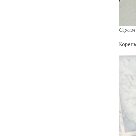
Сгрызл
Корень