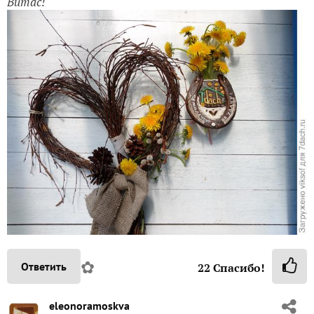
Витас!
✿
Ответить
22
Спасибо!
eleonoramoskva