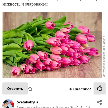
нежность и очарованье!
✿
Ответить
18
Спасибо!
Svetababylia
Светлана
Беларусь
8 марта 2021, 12:13