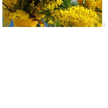
✿
Ответить
11
Спасибо!
viksof
Lebedeva Sofia
Беларусь