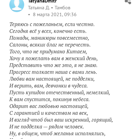
TatyanaDmitr
Татьяна Д.
Тамбов
8 марта 2021, 09:36
Теряюсь с пожеланьем, если честно.
Сегодня всё у всех, конечно есть.
Помады, маникюры повсеместно,
Салоны, всяких благ не перечесть.
Того, что не придумано Китаем,
Хочу я пожелать вам в женский день,
Представить что же это, я не знаю.
Прогресс толкает наша с вами лень.
Любви вам настоящей, не подделки,
И верить, вам, девчонки в чудеса.
Пусть купидон отечественный, немелкий,
К вам спустится, покинув небеса.
Одарит вас любовью настоящей,
С гарантией и качеством на век,
И взгляд чтоб был ваш искренний, горящий,
И не подделка — рядом человек.
Ну, в общем, чтоб желанья исполнялись,