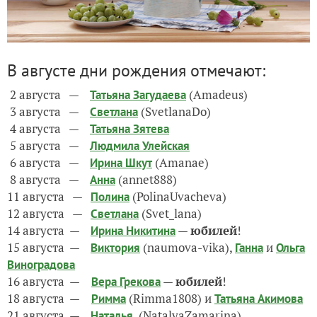
В августе дни рождения отмечают:
2 августа —
(Amadeus)
Татьяна Загудаева
3 августа —
(SvetlanaDo)
Светлана
4 августа —
Татьяна Зятева
5 августа —
Людмила Улейская
6 августа —
(Amanae)
Ирина Шкут
8 августа —
(annet888)
Анна
11 августа —
(PolinaUvacheva)
Полина
12 августа —
(Svet_lana)
Светлана
14 августа —
—
юбилей
!
Ирина Никитина
15 августа —
(naumova-vika),
и
Виктория
Ганна
Ольга
Виноградова
16 августа —
—
юбилей
!
Вера Грекова
18 августа —
(Rimma1808) и
Римма
Татьяна Акимова
21 августа —
(NatalyaZamarina)
Наталья