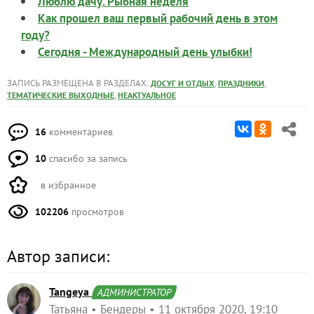
Люблю дачу. Рыбная неделя
Как прошел ваш первый рабочий день в этом
году?
Сегодня - Международный день улыбки!
ЗАПИСЬ РАЗМЕЩЕНА В РАЗДЕЛАХ:
,
,
ДОСУГ И ОТДЫХ
ПРАЗДНИКИ
,
ТЕМАТИЧЕСКИЕ ВЫХОДНЫЕ
НЕАКТУАЛЬНОЕ
16
комментариев
10
спасибо за запись
в избранное
102206
просмотров
Автор записи:
Tangeya
АДМИНИСТРАТОР
Татьяна
Бендеры
11 октября 2020, 19:10