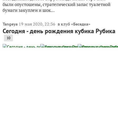
были опустошены, стратегический запас туалетной
бумаги закуплен и шок...
19 мая 2020, 22:36
в клуб «
»
Tangeya
Беседка
Сегодня - день рождения кубика Рубика
10
Вопрос на засыпку: кто хоть раз крутил в руках кубик
Рубика, эту классную головоломку для всех-всех —
взрослых, совсем маленьких детей и совсем
«стареньких» дедушек и бабушек. Каких сейчас
кубиков нет в продаже!!! И привычных, с девятью
кубиками...
11 января 2016, 09:10
ivlevasv
Как прошел ваш первый рабочий день
в этом году?
19