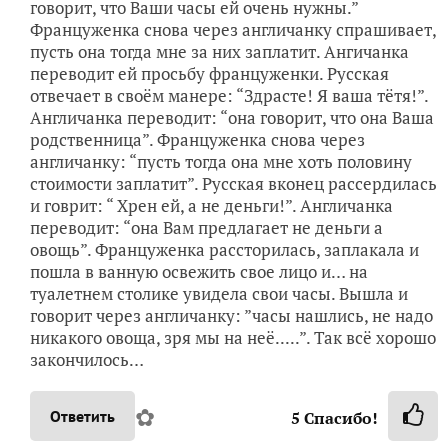
говорит, что Ваши часы ей очень нужны.”
Француженка снова через англичанку спрашивает,
пусть она тогда мне за них заплатит. Ангичанка
переводит ей просьбу француженки. Русская
отвечает в своём манере: “Здрасте! Я ваша тётя!”.
Англичанка переводит: “она говорит, что она Ваша
родственница”. Француженка снова через
англичанку: “пусть тогда она мне хоть половину
стоимости заплатит”. Русская вконец рассердилась
и говрит: “ Хрен ей, а не деньги!”. Англичанка
переводит: “она Вам предлагает не деньги а
овощь”. Француженка рассторилась, заплакала и
пошла в ванную освежить свое лицо и… на
туалетнем столике увидела свои часы. Вышла и
говорит через англичанку: ”часы нашлись, не надо
никакого овоща, зря мы на неё.....”. Так всё хорошо
закончилось…
✿
Ответить
5
Спасибо!