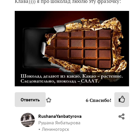
Клава)))) я про шоколад люблю эту фразочку:
✿
Ответить
6
Спасибо!
RushanaYanbatyrova
Рушана Янбатырова
Лениногорск