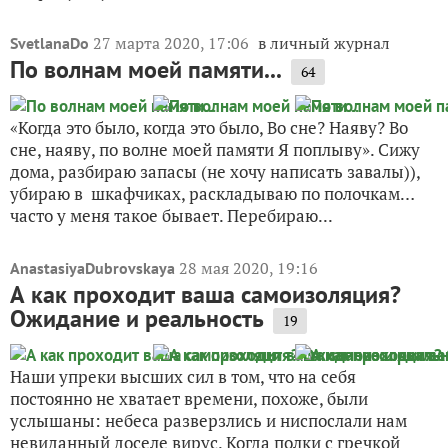
27 марта 2020, 17:06
в личный журнал
SvetlanaDo
По волнам моей памяти...
64
«Когда это было, когда это было, Во сне? Наяву? Во
сне, наяву, по волне моей памяти Я поплыву». Сижу
дома, разбираю запасы (не хочу написать завалы)),
убираю в шкафчиках, раскладываю по полочкам…
часто у меня такое бывает. Перебираю...
28 мая 2020, 19:16
AnastasiyaDubrovskaya
А как проходит ваша самоизоляция?
Ожидание и реальность
19
Наши упреки высших сил в том, что на себя
постоянно не хватает времени, похоже, были
услышаны: небеса разверзлись и ниспослали нам
невиданный доселе вирус. Когда полки с гречкой