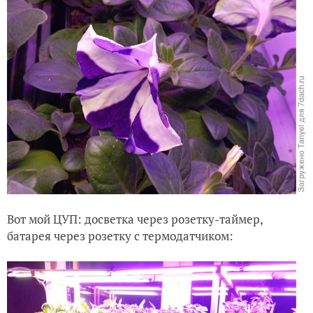
Вот мой ЦУП: досветка через розетку-таймер,
батарея через розетку с термодатчиком: