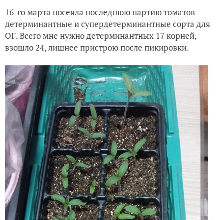
16-го марта посеяла последнюю партию томатов —
Неожиданный эксперимент. 2024/2
детерминантные и супердетерминантные сорта для
ОГ. Всего мне нужно детерминантных 17 корней,
Томатный бум 2024 года и другая посевная. Часть 3
взошло 24, лишнее пристрою после пикировки.