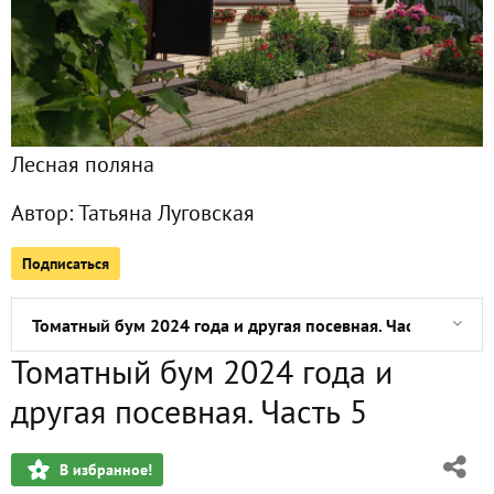
Первое чудо 2024 года
Вторая жизнь домашнего перца
Лесная поляна
Неожиданный эксперимент. 2024. Ровно месяц
Автор:
Татьяна Луговская
История одного преображения. 2023
Подписаться
Неожиданный эксперимент. 2024. Прошло 24 дня
Томатный бум 2024 года и другая посевная. Часть 5
Томатный бум 2024 года и
Шпаргалка для себя. Гномы и детерминантные. 2024
другая посевная. Часть 5
Томатный бум 2024 года и другая посевная. Часть 4
В избранное!
С Масленицей