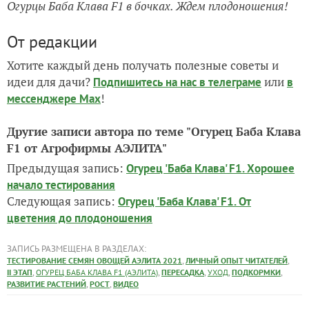
Огурцы Баба Клава F1 в бочках. Ждем плодоношения!
От редакции
Хотите каждый день получать полезные советы и
идеи для дачи?
или
Подпишитесь на нас
в телеграме
в
!
мессенджере Max
Другие записи автора по теме "Огурец Баба Клава
F1 от Агрофирмы АЭЛИТА"
Предыдущая запись:
Огурец 'Баба Клава' F1. Хорошее
начало тестирования
Следующая запись:
Огурец 'Баба Клава' F1. От
цветения до плодоношения
ЗАПИСЬ РАЗМЕЩЕНА В РАЗДЕЛАХ:
,
,
ТЕСТИРОВАНИЕ СЕМЯН ОВОЩЕЙ АЭЛИТА 2021
ЛИЧНЫЙ ОПЫТ ЧИТАТЕЛЕЙ
,
,
,
,
,
II ЭТАП
ОГУРЕЦ БАБА КЛАВА F1 (АЭЛИТА)
ПЕРЕСАДКА
УХОД
ПОДКОРМКИ
,
,
РАЗВИТИЕ РАСТЕНИЙ
РОСТ
ВИДЕО