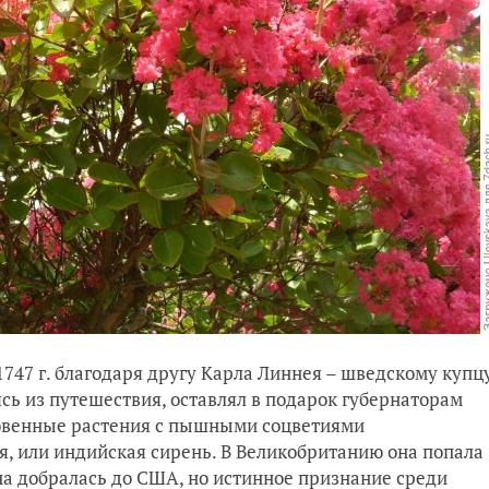
1747 г. благодаря другу Карла Линнея – шведскому купц
сь из путешествия, оставлял в подарок губернаторам
овенные растения с пышными соцветиями
я, или индийская сирень. В Великобританию она попала
— она добралась до США, но истинное признание среди