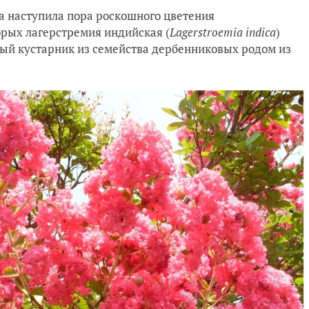
а наступила пора роскошного цветения
орых лагерстремия индийская (
Lagerstroemia
indica
)
ный кустарник из семейства дербенниковых родом из