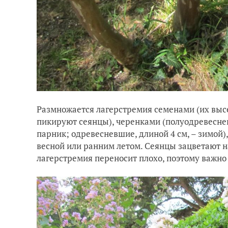
Размножается лагерстремия семенами (их высе
пикируют сеянцы), черенками (полуодревесневш
парник; одревесневшие, длиной 4 см, – зимой)
весной или ранним летом. Сеянцы зацветают на
лагерстремия переносит плохо, поэтому важно