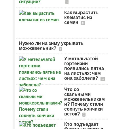
4
Как вырастить
клематис из
семян
41
Нужно ли на зиму укрывать
можжевельник?
4
У метельчатой
гортензии
появились пятна
на листьях: чем
она заболела?
50
Что со
скальными
можжевельникам
и? Почему стали
сохнуть кончики
веток?
2
Кто подъедает