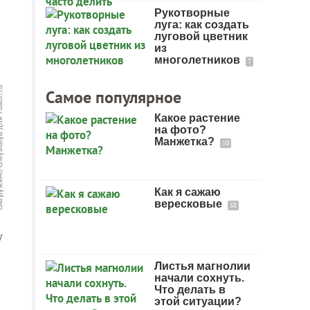
Рукотворные
луга: как создать
луговой цветник
из
многолетников
7
Самое популярное
Какое растение
на фото?
Манжетка?
10
Как я сажаю
вересковые
58
у
Листья магнолии
начали сохнуть.
Что делать в
этой ситуации?