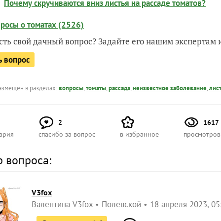
Почему скручиваются вниз листья на рассаде томатов?
просы о томатах (2526)
есть свой дачный вопрос? Задайте его нашим экспертам
ь вопрос
азмещен в разделах:
вопросы
,
томаты
,
рассада
,
неизвестное заболевание
,
лис
2
1617
ария
спасибо за вопрос
в избранное
просмотров
р вопроса:
V3fox
Валентина V3fox
Полевской
18 апреля 2023, 05