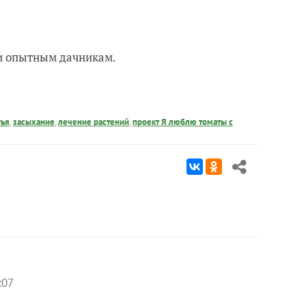
 и опытным дачникам.
тья
,
засыхание
,
лечение растений
,
проект Я люблю томаты с
:07