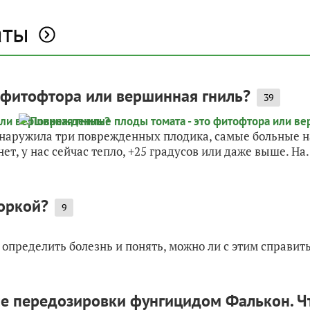
аты
 фитофтора или вершинная гниль?
39
наружила три поврежденных плодика, самые больные на 
ет, у нас сейчас тепло, +25 градусов или даже выше. На.
оркой?
9
у определить болезнь и понять, можно ли с этим справит
ле передозировки фунгицидом Фалькон. Ч