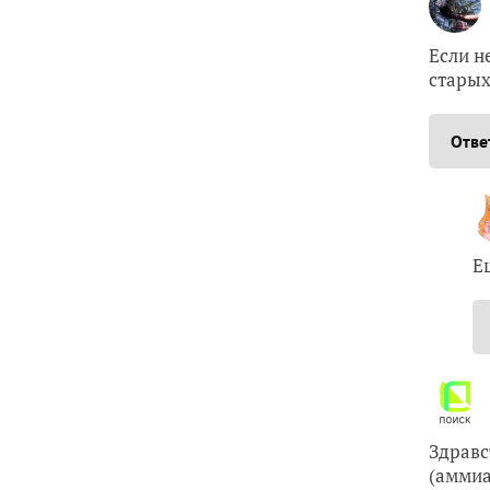
Если н
старых
Отве
Е
Здравс
(аммиа