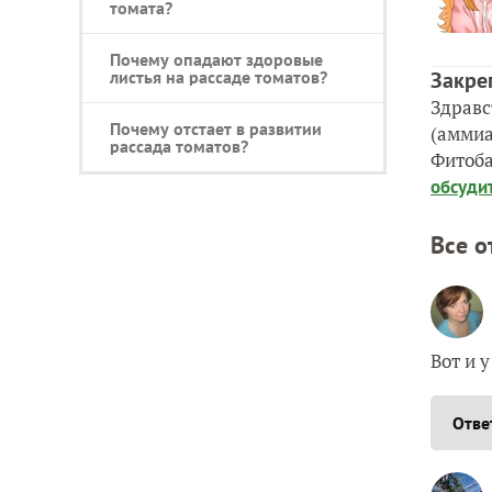
томата?
Почему опадают здоровые
листья на рассаде томатов?
Закре
Здравс
Почему отстает в развитии
(аммиа
рассада томатов?
Фитоба
обсуди
Все о
Вот и 
Отве