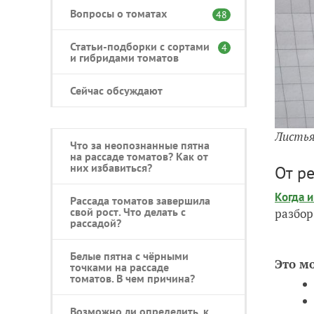
Вопросы о томатах
48
Статьи-подборки с сортами
4
и гибридами томатов
Сейчас обсуждают
Листья
Что за неопознанные пятна
на рассаде томатов? Как от
них избавиться?
От р
Когда 
Рассада томатов завершила
свой рост. Что делать с
разбор
рассадой?
Белые пятна с чёрными
Это м
точками на рассаде
томатов. В чем причина?
Возможно ли определить, к