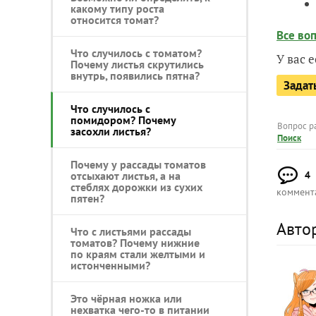
какому типу роста
относится томат?
Все во
Что случилось с томатом?
У вас 
Почему листья скрутились
внутрь, появились пятна?
Задат
Что случилось с
помидором? Почему
Вопрос р
засохли листья?
Поиск
Почему у рассады томатов
отсыхают листья, а на
4
стеблях дорожки из сухих
коммент
пятен?
Авто
Что с листьями рассады
томатов? Почему нижние
по краям стали желтыми и
истонченными?
Это чёрная ножка или
нехватка чего-то в питании