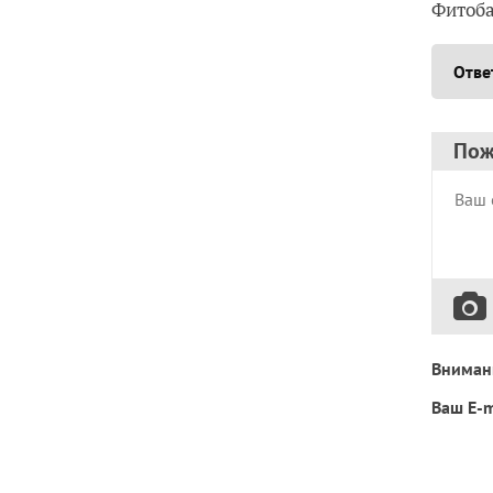
Фитоба
Отве
Пож
Вниман
Ваш E-m