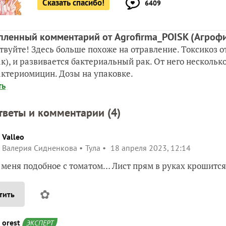
Сказать спасибо!
6409
пленный комментарий от Agrofirma_POISK
(Агроф
твуйте! Здесь больше похоже на отравление. Токсикоз от
к), и развивается бактериальный рак. От него нескольк
ктериомицин. Дозы на упаковке.
ть
тветы и комментарии (
4
)
Valleo
Валерия Сидненкова
Тула
18 апреля 2023, 12:14
у меня подобное с томатом… Лист прям в руках крошитс
✿
тить
orest
ЭКСПЕРТ