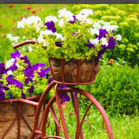
✿
Ответить
2
Спасибо!
AlexeyShelepov
Alexey Shelepov
Барнаул
2 июля 2025, 15:46
Какой регион? У меня из-за длительной жары, тоже
хлорозить начала голубика, а еще и антракноз
проявился, не смотря на обработки. Всегда провожу
внкекорневые подкормки и обработки фунгицидами
с инсектицидами, которые остались от обработки
винограда ( у них болезней похожих много)
✿
Ответить
Пожалуйста, оставьте комментарий