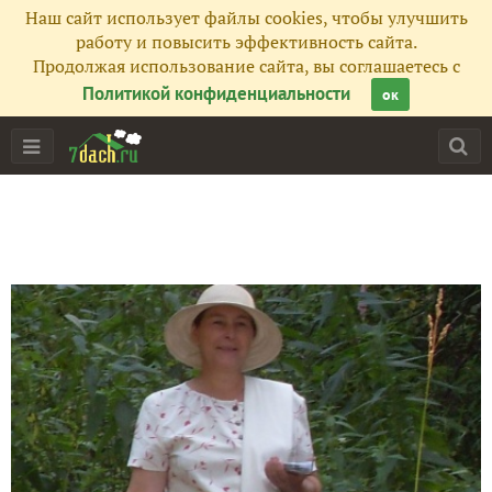
Наш сайт использует файлы cookies, чтобы улучшить
работу и повысить эффективность сайта.
Продолжая использование сайта, вы соглашаетесь с
Политикой конфиденциальности
ок
Главная
Подписчики
195
Все публикации
277
Фото
18
Сейчас обсуждают
О тле, кротах и бобах