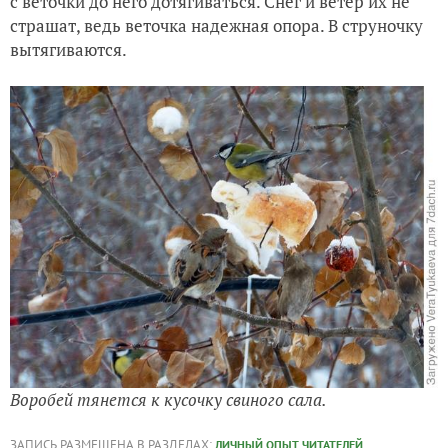
с веточки до него дотягиваться. Снег и ветер их не
Мне теплица не нужна
страшат, ведь веточка надежная опора. В струночку
вытягиваются.
Воробей тянется к кусочку свиного сала.
ЗАПИСЬ РАЗМЕЩЕНА В РАЗДЕЛАХ:
,
ЛИЧНЫЙ ОПЫТ ЧИТАТЕЛЕЙ