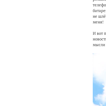
телефо
батаре
не шлё
меня!
И вот 
новост
мысли 