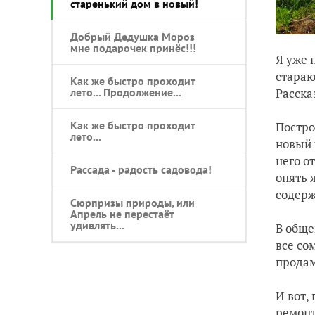
старенький дом в новый!
Добрый Дедушка Мороз
мне подарочек принёс!!!
Я уже 
стараю
Как же быстро проходит
лето... Продолжение...
Расска
Как же быстро проходит
Постро
лето...
новый 
него о
Рассада - радость садовода!
опять 
содерж
Сюрпризы природы, или
Апрель не перестаёт
удивлять...
В обще
все со
прода
И вот,
ремонт