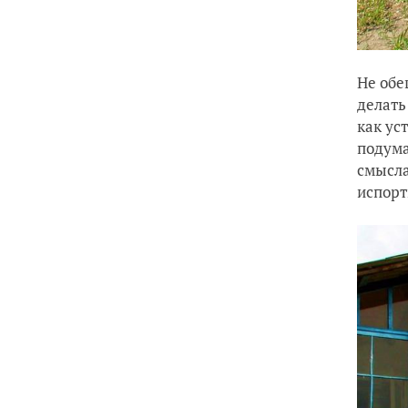
Не обе
делать
как ус
подума
смысла
испорт