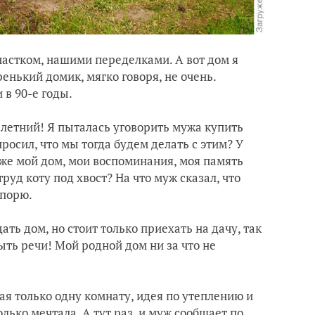
частком, нашими переделками. А вот дом я
енький домик, мягко говоря, не очень.
 в 90-е годы.
о летний! Я пыталась уговорить мужа купить
осил, что мы тогда будем делать с этим? У
о же мой дом, мои воспоминания, моя память
руд коту под хвост? На что муж сказал, что
спорю.
ать дом, но стоит только приехать на дачу, так
ыть речи! Мой родной дом ни за что не
ая только одну комнату, идея по утеплению и
лько мечтала. А тут раз, и муж сообщает по