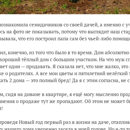
познакомила семидачников со своей дачей, а именно с у
сь на фото не показывать, потому что выглядит наш стар
зывала, что его построил папа сам без чьей-либо помощи
ил, конечно, из того что было в то время. Дом абсолютн
хороший тёплый дом с большим участком. На что муж спр
твет один — продавать. Я сказала нет, что мне жалко, эт
же о родителях. А все мои цветы и пятилетний нелёгкий т
ать 2 дома — это полный бред! Да я с этим согласна, не 
м, сидя на диване в квартире, я ещё могу мысленно прод
мнения о продаже тут же пропадают. Об этом не может б
м!
 проведя Новый год первый раз в жизни на даче, отаплив
у нашего дома уверенно засела в моей голове. Но я-то то