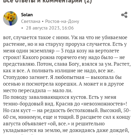
Все ответы и комментарии (
2
)
Solan
Светлана
Ростов-на-Дону
28 августа 2023, 16:06
вот, случается такое с ними. Уж на что не убиваемое
растение, но и на старуху проруха случается. Есть у
меня один экземпляр — 3 года козу на вертолете
строил! Какого рожна горячего ему надо было — не
представляю. Потом, слава Богу, взялся за ум. Растет,
как и все. А поливать излишне не надо, все же.
Стопудово загниет. Я любопытная — выкопала бы
осенью и посмотрела корешки. А может и в другое
место пересадила — мало ли.
По поводу заваливающихся кустов. Есть у меня
темно-бордовый вид. Красив до «невозможностев»!
Но сам куст — на редкость бестолковый. Высокий, 50-
60 см, минимум, еще и тощий. В расцвете сил к концу
августа объявляет «ой, все.» и решительно
укладывается на землю, не дожидаясь даже дождей,