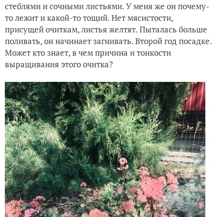
стеблями и сочными листьями. У меня же он почему-
то лежит и какой-то тощий. Нет мясистости,
присущей очиткам, листья желтят. Пыталась больше
поливать, он начинает загнивать. Второй го
д
поса
д
ке.
Может кто знает, в чем причина и тонкости
выращивания этого очитка?