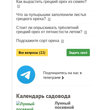
Как вырастить грецкий орех из семян?
3
Что за пупырышки заполонили листья
грецкого ореха?
2
Стоит ли опрыскивать трёхлетний
грецкий орех от пятнистости летом?
1
Подскажите сорт ореха
1
Все вопросы (22)
Задать свой
Подпишитесь на нас в
телеграме
Календарь садовода
Лунный
посевной