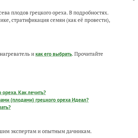
ева плодов грецкого ореха. В подробностях.
ике, стратификация семян (как её провести),
нагреватель и
. Прочитайте
как его выбрать
о ореха. Как лечить?
нами (плодами) грецкого ореха Идеал?
лать?
нашим экспертам и опытным дачникам.