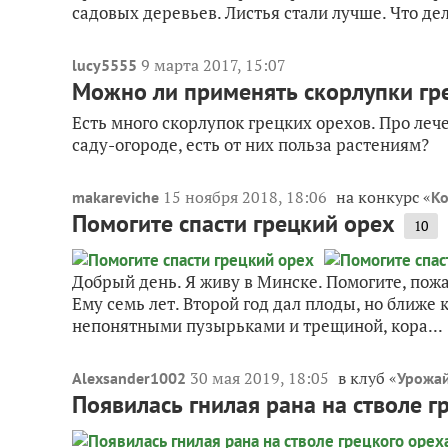
садовых деревьев. Листья стали лучше. Что де
9 марта 2017, 15:07
lucy5555
Можно ли применять скорлупки гре
Есть много скорлупок грецких орехов. Про леч
саду-огороде, есть от них польза растениям?
15 ноября 2018, 18:06
на конкурс «
makareviche
Ко
Помогите спасти грецкий орех
10
Добрый день. Я живу в Минске. Помогите, пожа
Ему семь лет. Второй год дал плоды, но ближе 
непонятными пузырьками и трещиной, кора...
30 мая 2019, 18:05
в клуб «
Alexsander1002
Урожай
Появилась гнилая рана на стволе г