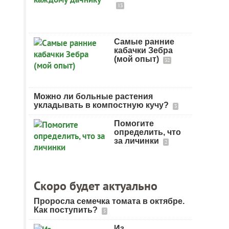
13
Самые ранние
кабачки Зебра
(мой опыт)
32
Можно ли больные растения
укладывать в компостную кучу?
3
Помогите
определить, что
за личинки
2
Скоро будет актуально
Проросла семечка томата в октябре.
Как поступить?
5
Из