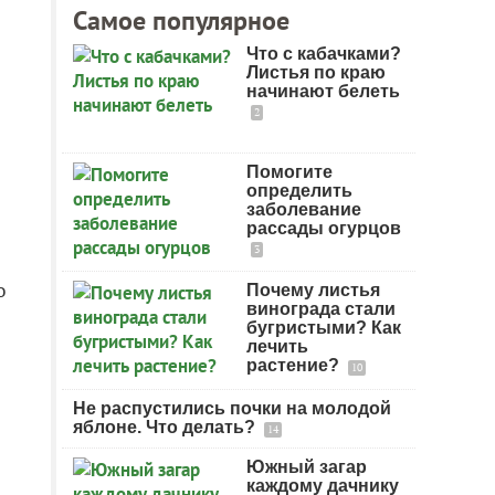
Самое популярное
Что с кабачками?
Листья по краю
начинают белеть
2
Помогите
определить
заболевание
рассады огурцов
3
о
Почему листья
винограда стали
бугристыми? Как
лечить
растение?
10
Не распустились почки на молодой
яблоне. Что делать?
14
Южный загар
каждому дачнику