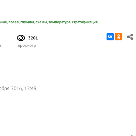
ание
,
посев
,
глубина
,
схемы
,
температура
,
стратификация
3201
е
просмотр
ября 2016, 12:49