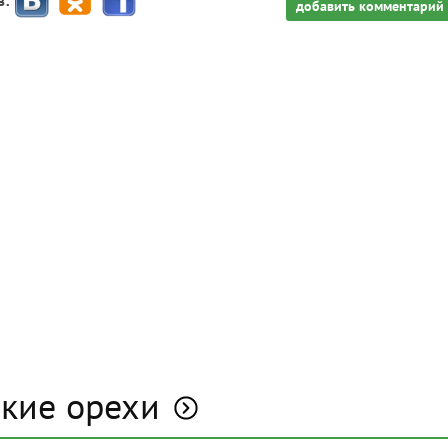
з:
добавить комментарий
цкие орехи