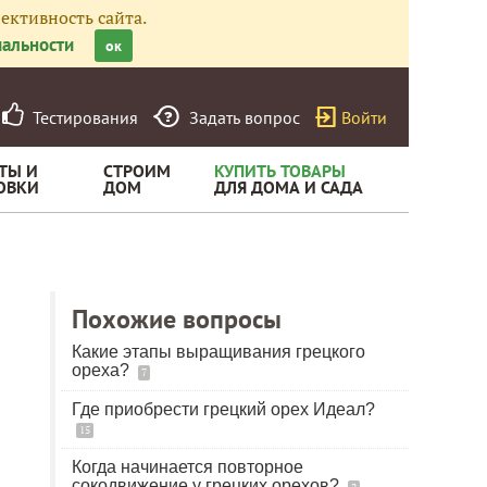
ективность сайта.
альности
ок
Тестирования
Задать вопрос
Войти
ТЫ И
СТРОИМ
КУПИТЬ ТОВАРЫ
ОВКИ
ДОМ
ДЛЯ ДОМА И САДА
Похожие вопросы
Какие этапы выращивания грецкого
ореха?
7
Где приобрести грецкий орех Идеал?
15
Когда начинается повторное
сокодвижение у грецких орехов?