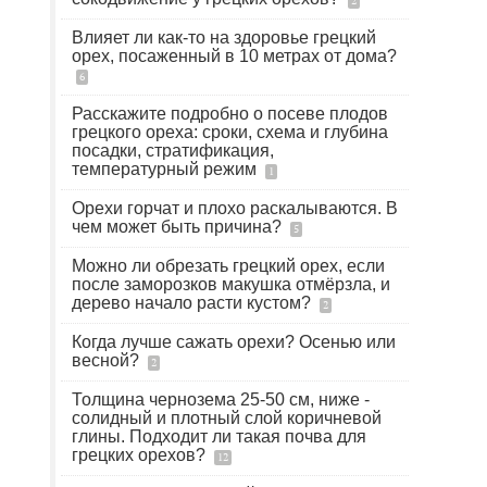
2
Влияет ли как-то на здоровье грецкий
орех, посаженный в 10 метрах от дома?
6
Расскажите подробно о посеве плодов
грецкого ореха: сроки, схема и глубина
посадки, стратификация,
температурный режим
1
Орехи горчат и плохо раскалываются. В
чем может быть причина?
5
Можно ли обрезать грецкий орех, если
после заморозков макушка отмёрзла, и
дерево начало расти кустом?
2
Когда лучше сажать орехи? Осенью или
весной?
2
Толщина чернозема 25-50 см, ниже -
солидный и плотный слой коричневой
глины. Подходит ли такая почва для
грецких орехов?
12