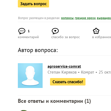
Задать вопрос
Вопрос размещен в разделах:
вопросы
,
грецкие орехи
,
выращив
1
комментарий
спасибо за вопрос
в избранно
Автор вопроса:
agroservice-comrat
Степан Киряков
Комрат
25 окт
Сказать спасибо!
Все ответы и комментарии (
1
)