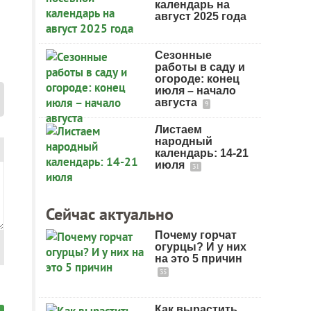
календарь на
август 2025 года
Сезонные
работы в саду и
огороде: конец
июля – начало
августа
9
Листаем
народный
календарь: 14-21
июля
31
Сейчас актуально
Почему горчат
огурцы? И у них
на это 5 причин
35
Как вырастить