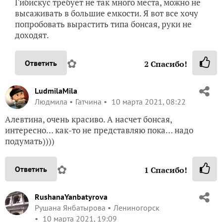
Гибискус требует не так много места, можно не
высаживать в большие емкости. Я вот все хочу
попробовать вырастить типа бонсая, руки не
доходят.
✿
Ответить
2
Спасибо!
LudmilaMila
Людмила
Гатчина
10 марта 2021, 08:22
Алевтина, очень красиво. А насчет бонсая,
интересно… как-то не представляю пока… надо
подумать))))
✿
Ответить
1
Спасибо!
RushanaYanbatyrova
Рушана Янбатырова
Лениногорск
10 марта 2021, 19:09