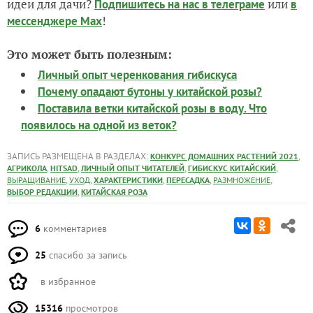
идеи для дачи?
или
Подпишитесь на нас
в телеграме
в
!
мессенджере Max
Это может быть полезным:
Личный опыт черенкования гибискуса
Почему опадают бутоны у китайской розы?
Поставила ветки китайской розы в воду. Что
появилось на одной из веток?
ЗАПИСЬ РАЗМЕЩЕНА В РАЗДЕЛАХ:
,
КОНКУРС ДОМАШНИХ РАСТЕНИЙ 2021
,
,
,
,
АГРИКОЛА
HITSAD
ЛИЧНЫЙ ОПЫТ ЧИТАТЕЛЕЙ
ГИБИСКУС КИТАЙСКИЙ
,
,
,
,
,
ВЫРАЩИВАНИЕ
УХОД
ХАРАКТЕРИСТИКИ
ПЕРЕСАДКА
РАЗМНОЖЕНИЕ
,
ВЫБОР РЕДАКЦИИ
КИТАЙСКАЯ РОЗА
6
комментариев
25
спасибо за запись
в избранное
15316
просмотров