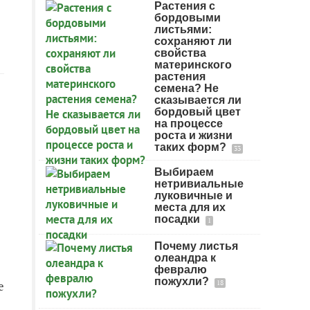
Растения с
бордовыми
листьями:
сохраняют ли
свойства
материнского
растения
семена? Не
сказывается ли
бордовый цвет
на процессе
роста и жизни
таких форм?
33
Выбираем
нетривиальные
луковичные и
места для их
посадки
1
Почему листья
олеандра к
февралю
пожухли?
е
18