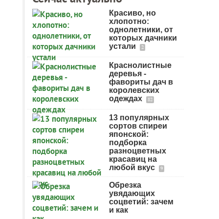
Красиво, но
хлопотно:
однолетники, от
которых дачники
устали
2
Краснолистные
деревья -
фавориты дач в
королевских
одеждах
82
13 популярных
сортов спиреи
японской:
подборка
разноцветных
красавиц на
любой вкус
9
Обрезка
увядающих
соцветий: зачем
и как