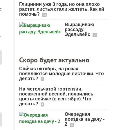
Глицинии уже 3 года, но она плохо
с
растет, листья стали желтеть. Как ей
помочь?
12
Выращиваю
рассаду.
…
Эдельвейс
19
Скоро будет актуально
Сейчас октябрь, на розах
появляются молодые листочки. Что
делать?
7
На метельчатой гортензии,
посаженной весной, появились
цветы сейчас (в сентябре). Что
делать?
4
Очередная
поездка на дачу -
2
11