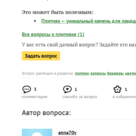
Это может быть полезным:
Плитняк — уникальный камень для ландша
Все вопросы о плитняке (1)
У вас есть свой дачный вопрос? Задайте его 
Задать вопрос
Вопрос размещен в разделах:
плитняк
,
вопросы
,
бордюры
,
цветн
3
1
1
комментария
спасибо за вопрос
в избранно
Автор вопроса:
anna70v