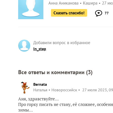
Анна Аниканова
Кашира
27 ию
Сказать спасибо!
77
Добавили вопрос в избранное
In_step
Все ответы и комментарии (
3
)
Bernata
Наталья
Новороссийск
27 июля 2023, 09
Аня, здравствуйте…
Про горку писать не стану, её сложнее, особе
зимы…