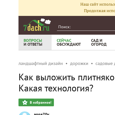
Наш сайт использ
Продолжая испо
ВОПРОСЫ
СЕЙЧАС
САД И
И ОТВЕТЫ
ОБСУЖДАЮТ
ОГОРОД
ландшафтный дизайн
дорожки
садовые
Как выложить плитняко
Какая технология?
В избранное!
anna70v