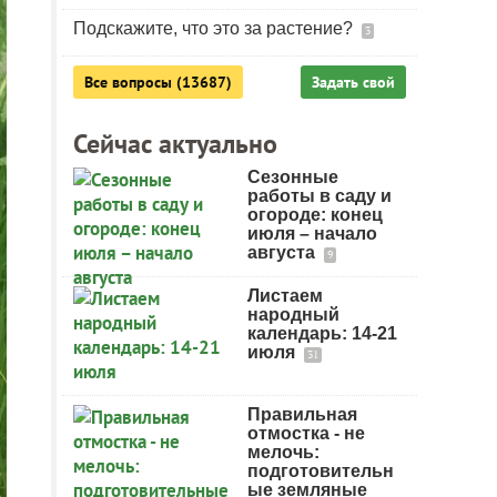
Подскажите, что это за растение?
3
Все вопросы (13687)
Задать свой
Сейчас актуально
Сезонные
работы в саду и
огороде: конец
июля – начало
августа
9
Листаем
народный
календарь: 14-21
июля
31
Правильная
отмостка - не
мелочь:
подготовительн
ые земляные