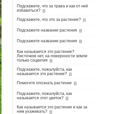
Подскажите, что за трава и как от неё
избавиться?
6
Подскажите, что это за растение?
3
Подскажите название растения
1
Подскажите название растения
1
Как называется это растение?
Листочков нет, на поверхности земли
только соцветия
1
Подскажите, пожалуйста, как
называется это растение?
8
Помогите опознать растение
2
Подскажите, пожалуйста, как
называется этот цветок?
2
Как называется это растение и как за
ним ухаживать?
2