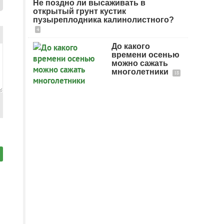
Не поздно ли высаживать в
открытый грунт кустик
пузыреплодника калинолистного?
4
До какого
времени осенью
можно сажать
многолетники
18