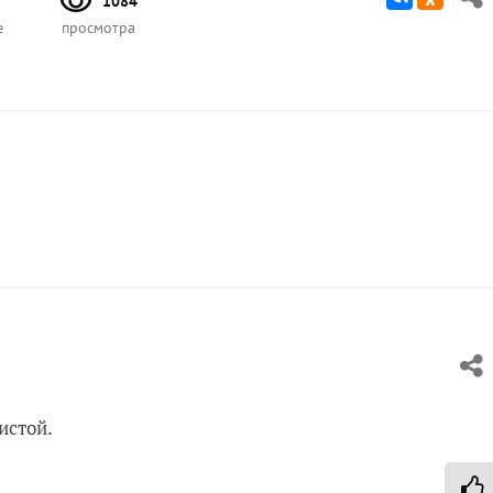
1084
е
просмотра
истой.