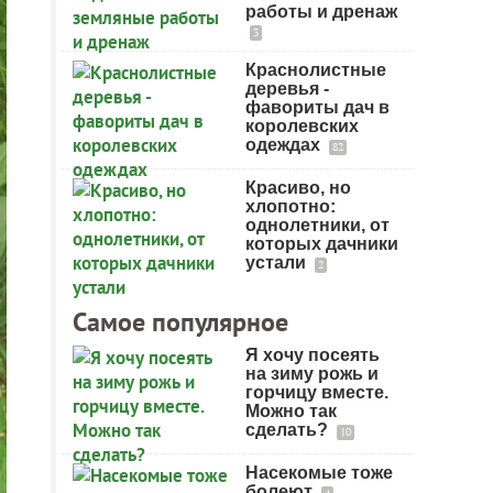
работы и дренаж
3
Краснолистные
деревья -
фавориты дач в
королевских
одеждах
82
Красиво, но
хлопотно:
однолетники, от
которых дачники
устали
2
Самое популярное
Я хочу посеять
на зиму рожь и
горчицу вместе.
Можно так
сделать?
10
Насекомые тоже
болеют