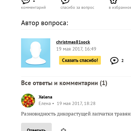
1
комментарий
спасибо за вопрос
в избранно
Автор вопроса:
christmas81sock
19 мая 2017, 16:49
Сказать спасибо!
2
Все ответы и комментарии (
1
)
Xelena
Елена
19 мая 2017, 18:28
Разновидность дикорастущей лапчатки травян
✿
Ответить