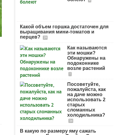
4
Какой объем горшка достаточен для
выращивания мини-томатов и
перцев?
39
Как называются
эти мошки?
Обнаружены на
подоконнике
возле растений
7
Посоветуйте,
пожалуйста, как
на даче можно
использовать 2
старых
сломанных
холодильника?
34
В какую по размеру яму сажать