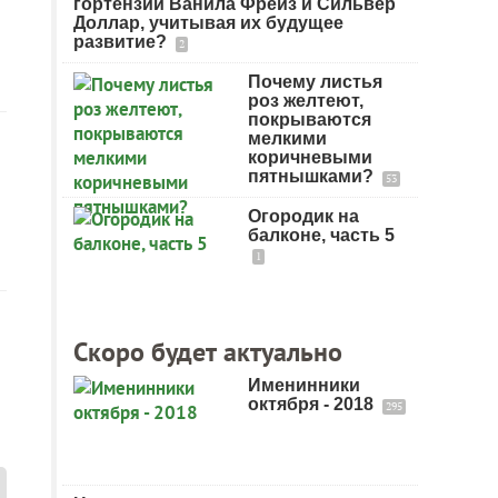
гортензии Ванила Фрейз и Сильвер
Доллар, учитывая их будущее
развитие?
2
Почему листья
роз желтеют,
покрываются
мелкими
коричневыми
пятнышками?
53
Огородик на
балконе, часть 5
1
Скоро будет актуально
Именинники
октября - 2018
295