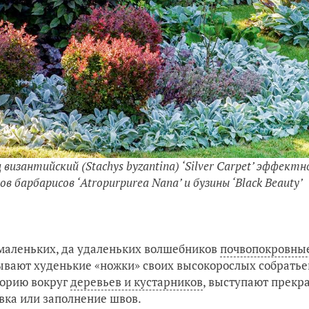
 византийский (Stachys byzantina) ‘Silver Carpet’ эффе
в барбарисов ‘Atropurpurea Nana’ и бузины ‘Black Beauty’
маленьких, да удаленьких волшебников
почвопокровные
вают худенькие «ножки» своих высокорослых собратье
орию вокруг
деревьев и кустарников
, выступают прек
вка или заполнение швов.