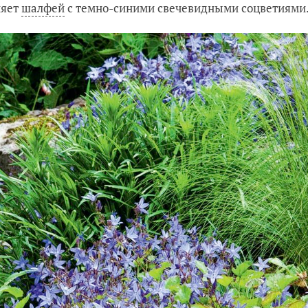
няет
шалфей
с темно-синими свечевидными соцветиями