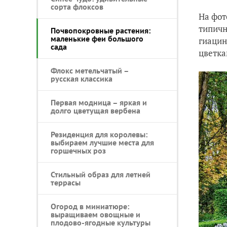
сорта флоксов
На фот
типичн
Почвопокровные растения:
маленькие феи большого
гиацин
сада
цветка
Флокс метельчатый –
русская классика
Первая модница – яркая и
долго цветущая вербена
Резиденция для королевы:
выбираем лучшие места для
горшечных роз
Стильный образ для летней
террасы
Огород в миниатюре:
выращиваем овощные и
плодово-ягодные культуры