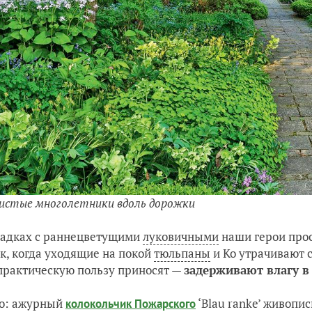
истые многолетники вдоль дорожки
садках с раннецветущими
луковичными
наши герои про
к, когда уходящие на покой
тюльпаны
и Ко утрачивают с
практическую пользу приносят —
задерживают влагу в
то: ажурный
‘Blau ranke’ живопис
колокольчик Пожарского