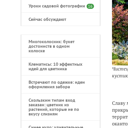
Уроки садовой фотографии
16
Сейчас обсуждают
Многоколосник: букет
достоинств в одном
колоске
Клематисы: 10 эффектных
Чистец
идей для цветника
кустико
Встречают по одежке: идеи
оформления забора
Скользким типам вход
Славу 
заказан: цветник из
растений, которые не по
прикры
вкусу слизням
террит
оканто
Синее чудо: удивительные