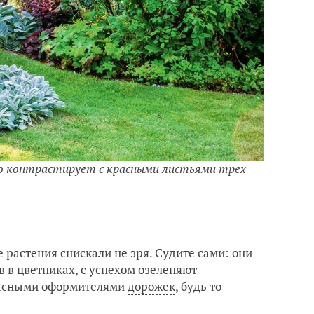
ктно контрастирует с красными листьями трех
 растения
снискали не зря. Судите сами: они
в в
цветниках
, с успехом озеленяют
расными оформителями
дорожек
, будь то