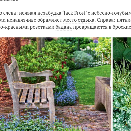
о слева: нежная
незабудка
‘Jack Frost’ с небесно-голу
ми ненавязчиво обрамляет
место отдыха
. Справа: пятни
но-красными розетками
бадана
превращаются в броские