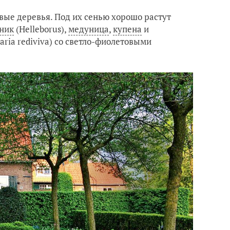
вые деревья. Под их сенью хорошо растут
ник
(Helleborus),
медуница
,
купена
и
ia rediviva) со светло-фиолетовыми