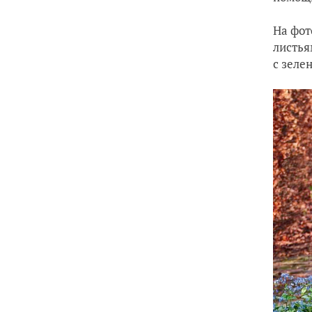
На фот
листья
с зеле