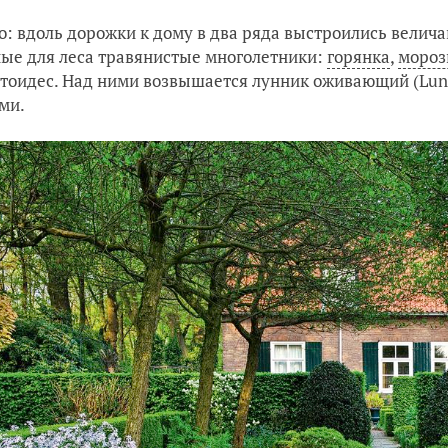
о: вдоль дорожки к дому в два ряда выстроились велича
ые для леса травянистые многолетники:
горянка
,
мороз
тоидес. Над ними возвышается лунник оживающий (Lunar
ми.