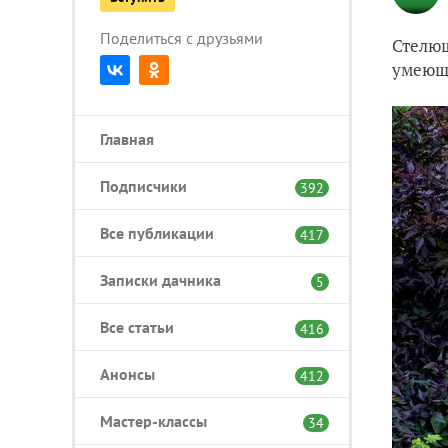
Поделиться с друзьями
Стелющ
умеющи
Главная
Подписчики
392
Все публикации
417
Записки дачника
5
Все статьи
416
Анонсы
412
Мастер-классы
34