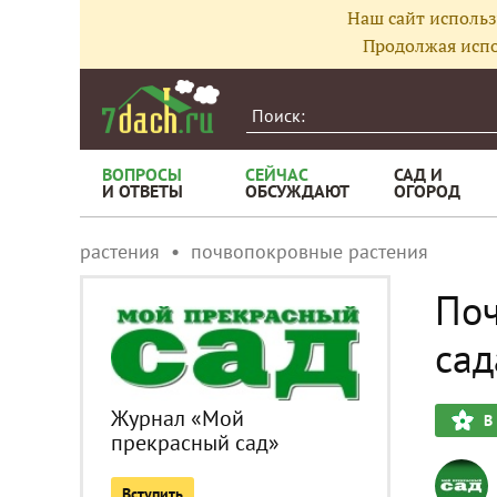
Наш сайт использ
Продолжая испо
ВОПРОСЫ
СЕЙЧАС
САД И
И ОТВЕТЫ
ОБСУЖДАЮТ
ОГОРОД
растения
почвопокровные растения
Поч
сад
Журнал «Мой
В
прекрасный сад»
Вступить