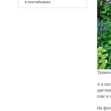
в контейнерах
Травян
А в по
цветни
еще и 
На фо