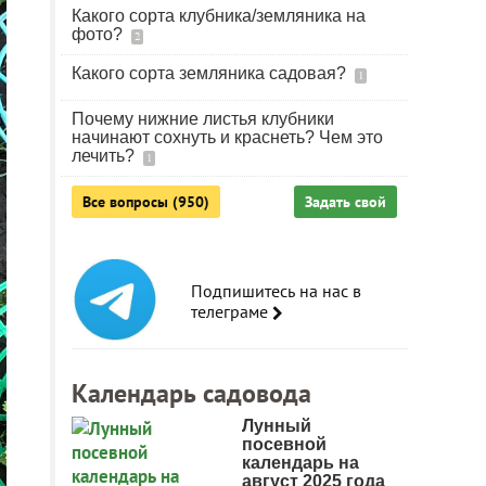
Какого сорта клубника/земляника на
фото?
2
Какого сорта земляника садовая?
1
Почему нижние листья клубники
начинают сохнуть и краснеть? Чем это
лечить?
1
Все вопросы (950)
Задать свой
Подпишитесь на нас в
телеграме
Календарь садовода
Лунный
посевной
календарь на
август 2025 года