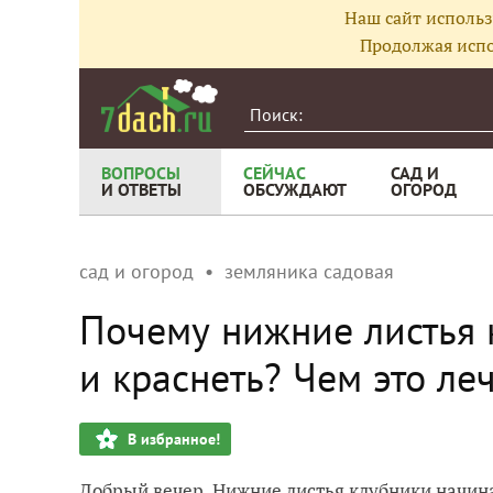
Наш сайт использ
Продолжая испо
ВОПРОСЫ
СЕЙЧАС
САД И
И ОТВЕТЫ
ОБСУЖДАЮТ
ОГОРОД
сад и огород
земляника садовая
Почему нижние листья 
и краснеть? Чем это ле
В избранное!
Добрый вечер. Нижние листья клубники начина