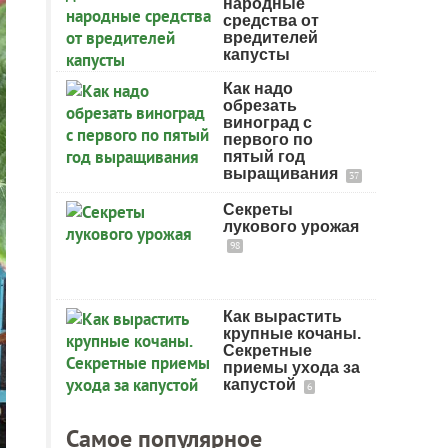
народные
средства от
вредителей
капусты
Как надо
обрезать
виноград с
первого по
пятый год
выращивания
37
Секреты
лукового урожая
98
Как вырастить
крупные кочаны.
Секретные
приемы ухода за
капустой
6
Самое популярное