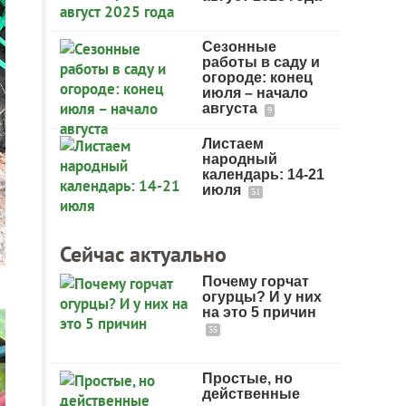
Сезонные
работы в саду и
огороде: конец
июля – начало
августа
9
Листаем
народный
календарь: 14-21
июля
31
Сейчас актуально
Почему горчат
огурцы? И у них
на это 5 причин
35
Простые, но
действенные