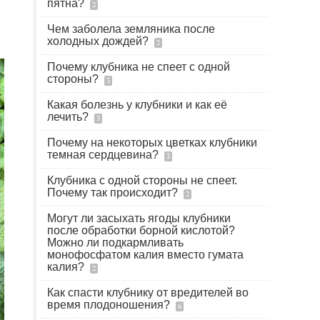
пятна?
2
Чем заболела земляника после
холодных дождей?
2
Почему клубника не спеет с одной
стороны?
3
Какая болезнь у клубники и как её
лечить?
3
Почему на некоторых цветках клубники
темная сердцевина?
3
Клубника с одной стороны не спеет.
Почему так происходит?
2
Могут ли засыхать ягоды клубники
после обработки борной кислотой?
Можно ли подкармливать
монофосфатом калия вместо гумата
калия?
2
Как спасти клубнику от вредителей во
время плодоношения?
6