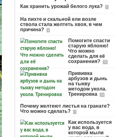
Как хранить урожай белого лука?
7
На пихте и скальной ели возле
ствола стала желтеть хвоя, в чем
причина?
4
Помогите спасти
старую яблоню!
Что можно
сделать для её
сохранения?
73
Прививка
арбузов и дынь
на тыкву
методом укола.
Тренировка
14
Почему желтеют листья на гранате?
Что можно сделать?
1
Как используется
у вас вода, в
которой мыли