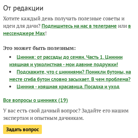
От редакции
Хотите каждый день получать полезные советы и
идеи для дачи?
или
Подпишитесь на нас
в телеграме
в
!
мессенджере Max
Это может быть полезным:
Цинния: от рассады до семян. Часть 1. Циннии
изящная и узколистная - мои давние подружки!
Подскажите, что с цинниями? Поникли бутоны, на
месте сгиба бутон словно засыхает. В чем проблема?
Цинния - изящная красавица. Посадка и уход
Все вопросы о цинниях (19)
У вас есть свой дачный вопрос? Задайте его нашим
экспертам и опытным дачникам.
Задать вопрос