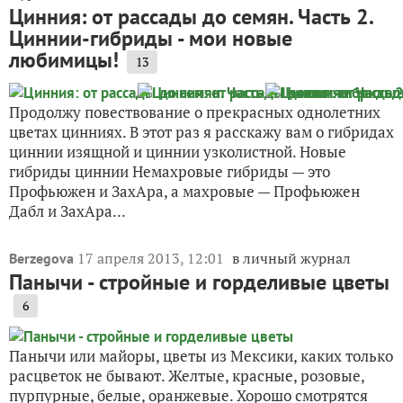
Цинния: от рассады до семян. Часть 2.
Циннии-гибриды - мои новые
любимицы!
13
Продолжу повествование о прекрасных однолетних
цветах цинниях. В этот раз я расскажу вам о гибридах
циннии изящной и циннии узколистной. Новые
гибриды циннии Немахровые гибриды — это
Профьюжен и ЗахАра, а махровые — Профьюжен
Дабл и ЗахАра...
17 апреля 2013, 12:01
в личный журнал
Berzegova
Панычи - стройные и горделивые цветы
6
Панычи или майоры, цветы из Мексики, каких только
расцветок не бывают. Желтые, красные, розовые,
пурпурные, белые, оранжевые. Хорошо смотрятся