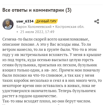
Все ответы и комментарии (
3
)
user_6334
ДАЧНЫЙ ГУРУ
Барон Холомеевский
Костромская обл.
25 июля 2022, 17:49
Семена-то были скорей всего камнеломковые,
описание похоже. А это у Вас всходы ивы. То ли
ветром нанесло, то ли в грунте были. Что-то в этом
году у ив экстремальная всхожесть. У меня в крышке
из под торта, куда осенью высыпал целую горсть
семян бузульника, присыпав их песком, бузульник
взошел только один, а ив- лес. Причем мои поначалу
были похожи на что-то сливовое, а так как у меня
таких коробок несколько и сеял я в них много чего, то
некоторое время они оставались в живых, пока не
удостоверился окончательно. Теперь бузульничек
растет в гордом одиночестве.
Так-то ивы всходят плохо, но они берут числом.