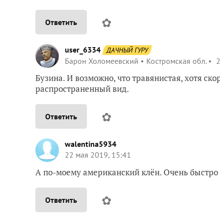
✿
Ответить
user_6334
ДАЧНЫЙ ГУРУ
Барон Холомеевский
Костромская обл.
2
Бузина. И возможно, что травянистая, хотя ско
распространенный вид.
✿
Ответить
walentina5934
22 мая 2019, 15:41
А по-моему американский клён. Очень быстро 
✿
Ответить