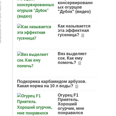
консервированн
ых огурцов
"Дубок" (видео)
Как называется
эта эффектная
гусеница?
1
Вяз выделяет
сок. Как ему
помочь?
2
Подкормка карбамидом арбузов.
Какая норма на 10 л воды?
4
Огурец F1
Приятель.
Хороший
огурчик, мне
понравился