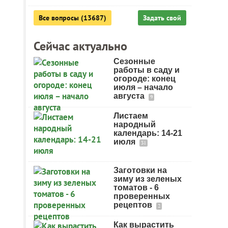
Все вопросы (13687)
Задать свой
Сейчас актуально
Сезонные
работы в саду и
огороде: конец
июля – начало
августа
9
Листаем
народный
календарь: 14-21
июля
31
Заготовки на
зиму из зеленых
томатов - 6
проверенных
рецептов
2
Как вырастить