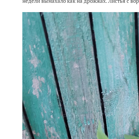
недели вымахало как на дрожжах. Листья с вор