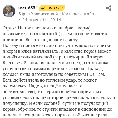
user_6334
ДАЧНЫЙ ГУРУ
Барон Холомеевский
Костромская обл.
14 июля 2019, 15:14
Стриж. Ни пить из поилки, ни брать корм(
исключительно животный!) с земли он не может в
принципе. Все это он делает на лету.
Потому и поить его надо принудительно из пипетки,
и корм в клюв заталкивать. В качестве корма может
подойти тонкий мясной фарш, нежирный творог.
Был случай, когда выпавшего из гнезда стрижонка
успешно выкормили вареной колбасой. Правда,
колбаса была изготовлена по советским ГОСТам.
Если действительно тепловой удар, то может
оклематься. Надежды ещё внушает то
обстоятельство, что стрижи в неблагоприятных
условиях могут на некоторое время впадать в эдакую
полуспячку. И если соловей, сутки не получающий
корма, обречен, то стрижи впадают в оцепенение до
недели и возвращются к нормальной жизни сразу