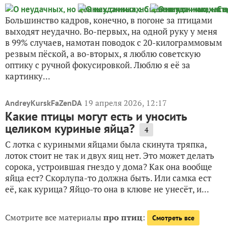
Большинство кадров, конечно, в погоне за птицами
выходят неудачно. Во-первых, на одной руку у меня
в 99% случаев, намотан поводок с 20-килограммовым
резвым пёской, а во-вторых, я люблю советскую
оптику с ручной фокусировкой. Люблю я её за
картинку...
19 апреля 2026, 12:17
AndreyKurskFaZenDA
Какие птицы могут есть и уносить
целиком куриные яйца?
4
С лотка с куриными яйцами была скинута тряпка,
лоток стоит не так и двух яиц нет. Это может делать
сорока, устроившая гнездо у дома? Как она вообще
яйца ест? Скорлупа-то должна быть. Или самка ест
её, как курица? Яйцо-то она в клюве не унесëт, и...
Смотрите все материалы
про птиц
:
Смотреть все