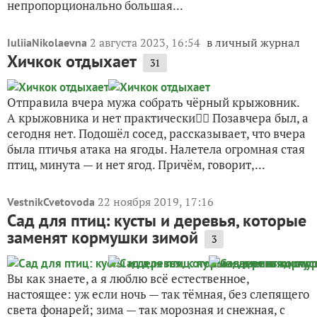
непропорционально большая...
2 августа 2023, 16:54
в личный журнал
IuliiaNikolaevna
Хичкок отдыхает
31
Отправила вчера мужа собрать чёрный крыжовник.
А крыжовника и нет практически🤷‍♀️ Позавчера был, а
сегодня нет. Подошёл сосед, рассказывает, что вчера
была птичья атака на ягоды. Налетела огромная стая
птиц, минута — и нет ягод. Причём, говорит,...
22 ноября 2019, 17:16
VestnikCvetovoda
Сад для птиц: кусты и деревья, которые
заменят кормушки зимой
3
Вы как знаете, а я люблю всё естественное,
настоящее: уж если ночь — так тёмная, без слепящего
света фонарей; зима — так морозная и снежная, с