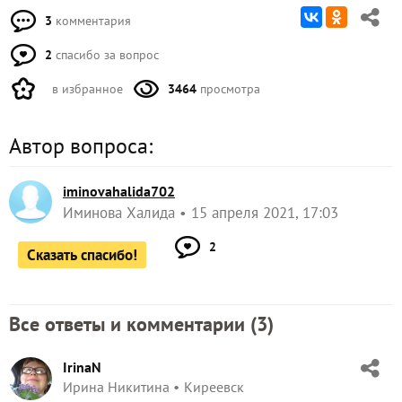
3
комментария
2
спасибо за вопрос
в избранное
3464
просмотра
Автор вопроса:
iminovahalida702
Иминова Халида
15 апреля 2021, 17:03
2
Сказать спасибо!
Все ответы и комментарии (
3
)
IrinaN
Ирина Никитина
Киреевск