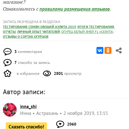
магазине?
Ознакомьтесь с
.
правилами размещения отзывов
ЗАПИСЬ РАЗМЕЩЕНА В РАЗДЕЛАХ:
,
,
ТЕСТИРОВАНИЕ СЕМЯН ОВОЩЕЙ АЭЛИТА 2019
ИТОГИ ТЕСТИРОВАНИЯ
,
,
,
ОТЧЕТЫ
ЛИЧНЫЙ ОПЫТ ЧИТАТЕЛЕЙ
ОГУРЕЦ БЕЛЫЙ ЗМЕЙ F1 (АЭЛИТА)
ОТЗЫВЫ О СОРТАХ ОГУРЦОВ
3
комментария
7
спасибо за запись
в избранное
2801
просмотр
Автор записи:
inna_shi
Инна
Астрахань
2 ноября 2019, 13:15
2060
Сказать спасибо!