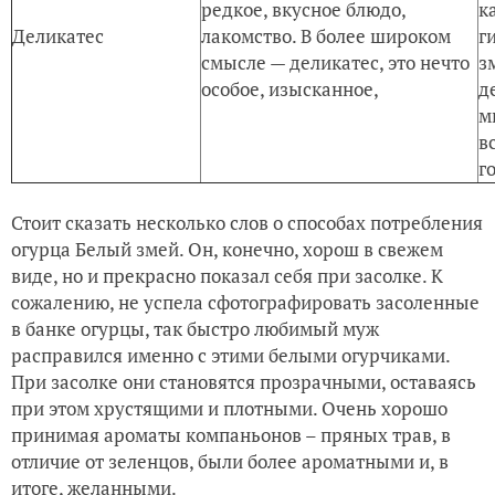
редкое, вкусное блюдо,
к
Деликатес
лакомство. В более широком
г
смысле — деликатес, это нечто
з
особое, изысканное,
д
м
в
г
Стоит сказать несколько слов о способах потребления
огурца Белый змей. Он, конечно, хорош в свежем
виде, но и прекрасно показал себя при засолке. К
сожалению, не успела сфотографировать засоленные
в банке огурцы, так быстро любимый муж
расправился именно с этими белыми огурчиками.
При засолке они становятся прозрачными, оставаясь
при этом хрустящими и плотными. Очень хорошо
принимая ароматы компаньонов – пряных трав, в
отличие от зеленцов, были более ароматными и, в
итоге, желанными.