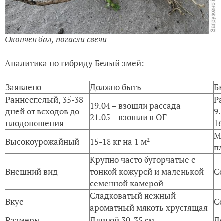
Окончен бал, погасли свечи
Аналитика по гибриду Белый змей:
Заявлено
Должно быть
Б
Раннеспелый
, 35-38
Р
19.04 – взошли рассада
дней от всходов до
9.
21.05 – взошли в ОГ
плодоношения
16
М
Высокоурожайный
15-18 кг на 1 м²
п
Крупно часто бугорчатые с
Внешний вид
тонкой кожурой и маленькой
С
семенной камерой
Сладковатый нежный
Вкус
С
ароматный мякоть хрустящая
Размеры
Длиной 30-35 см
Д