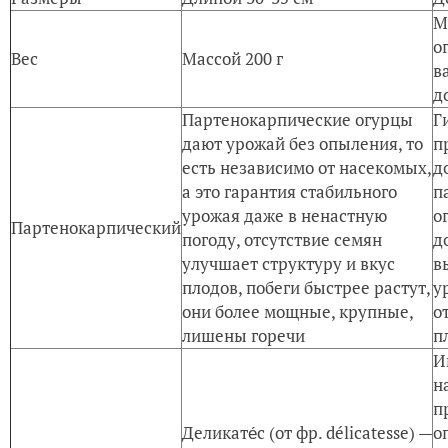
М
о
Вес
Массой 200 г
в
д
Партенокарпические огурцы
Г
дают урожай без опыления, то
п
есть независимо от насекомых,
д
а это гарантия стабильного
п
урожая даже в ненастную
о
Партенокарпический
погоду, отсутствие семян
д
улучшает структуру и вкус
в
плодов, побеги быстрее растут,
у
они более мощные, крупные,
о
лишены горечи
п
И
н
п
Деликате́с (от фр. délicatesse) —
о