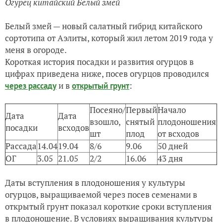
Огурец китайский Белый змей
Белый змей — новый салатный гибрид китайского
сортотипа от Аэлиты, который жил летом 2019 года у
меня в огороде.
Короткая история посадки и развития огурцов в
цифрах приведена ниже, посев огурцов проводился
и в
:
через рассаду
открытый грунт
Посеяно/
Первый
Начало
Дата
Дата
взошло,
снятый
плодоношения
посадки
всходов
шт
плод
от всходов
Рассада
14.04
19.04
8/6
9.06
50 дней
ОГ
3.05
21.05
2/2
16.06
43 дня
Даты вступления в плодоношения у культуры
огурцов, выращиваемой через посев семенами в
открытый грунт показал короткие сроки вступления
в плодоношение. В условиях выращивания культуры