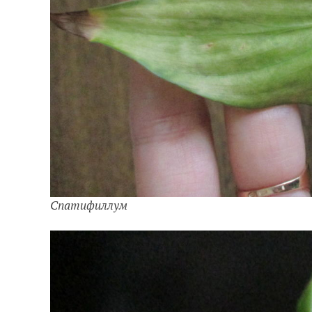
Спатифиллум