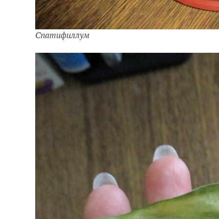
Спатифиллум