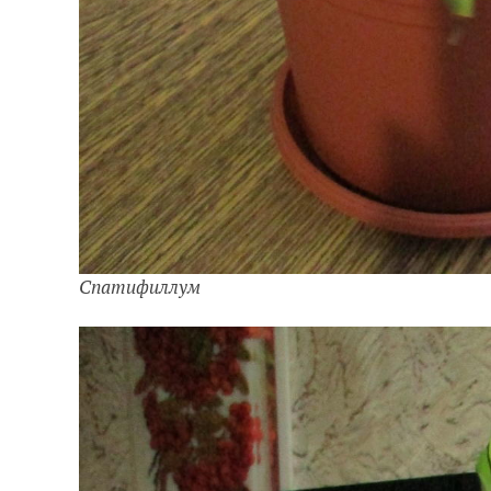
Спатифиллум