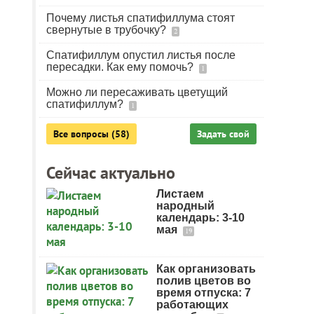
Почему листья спатифиллума стоят
свернутые в трубочку?
2
Спатифиллум опустил листья после
пересадки. Как ему помочь?
1
Можно ли пересаживать цветущий
спатифиллум?
1
Все вопросы (58)
Задать свой
Сейчас актуально
Листаем
народный
календарь: 3-10
мая
19
Как организовать
полив цветов во
время отпуска: 7
работающих