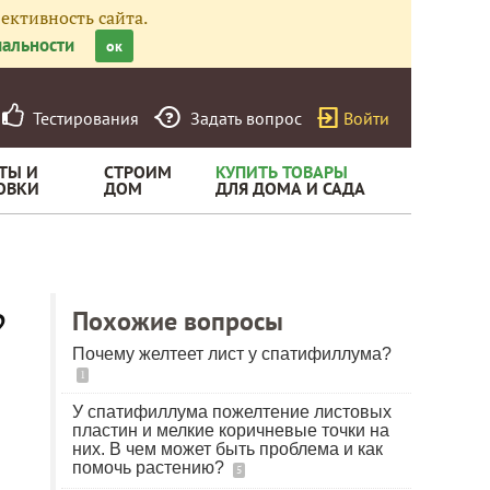
ективность сайта.
альности
ок
Тестирования
Задать вопрос
Войти
ТЫ И
СТРОИМ
КУПИТЬ ТОВАРЫ
ОВКИ
ДОМ
ДЛЯ ДОМА И САДА
?
Похожие вопросы
Почему желтеет лист у спатифиллума?
1
У спатифиллума пожелтение листовых
пластин и мелкие коричневые точки на
них. В чем может быть проблема и как
помочь растению?
5