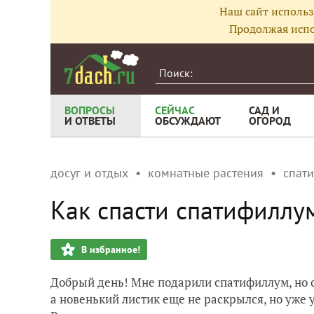
Наш сайт использ
Продолжая испо
ВОПРОСЫ
СЕЙЧАС
САД И
И ОТВЕТЫ
ОБСУЖДАЮТ
ОГОРОД
досуг и отдых
комнатные растения
спат
Как спасти спатифиллум
В избранное!
Добрый день! Мне подарили спатифиллум, но о
а новенький листик еще не раскрылся, но уже 