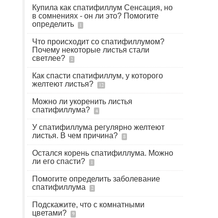
Купила как спатифиллум Сенсация, но
в сомнениях - он ли это? Помогите
определить
1
Что происходит со спатифиллумом?
Почему некоторые листья стали
светлее?
2
Как спасти спатифиллум, у которого
желтеют листья?
12
Можно ли укоренить листья
спатифиллума?
4
У спатифиллума регулярно желтеют
листья. В чем причина?
8
Остался корень спатифиллума. Можно
ли его спасти?
1
Помогите определить заболевание
спатифиллума
2
Подскажите, что с комнатными
цветами?
9