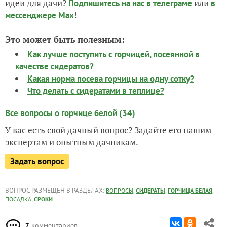
идеи для дачи?
или
Подпишитесь на нас
в телеграме
в
!
мессенджере Max
Это может быть полезным:
Как лучше поступить с горчицей, посеянной в
качестве сидератов?
Какая норма посева горчицы на одну сотку?
Что делать с сидератами в теплице?
Все вопросы о горчице белой (34)
У вас есть свой дачный вопрос? Задайте его нашим
экспертам и опытным дачникам.
Задать вопрос
ВОПРОС РАЗМЕЩЕН В РАЗДЕЛАХ:
,
,
,
ВОПРОСЫ
СИДЕРАТЫ
ГОРЧИЦА БЕЛАЯ
,
ПОСАДКА
СРОКИ
7
комментариев