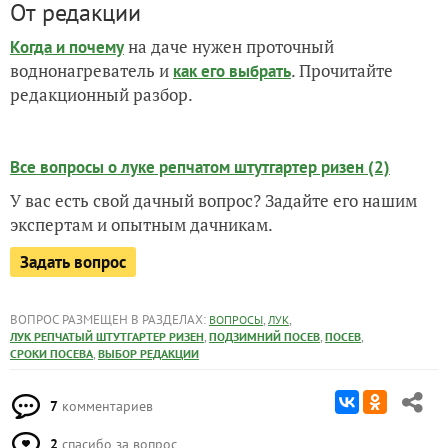
От редакции
на даче нужен проточный
Когда и почему
воднонагреватель и
. Прочитайте
как его выбрать
редакционный разбор.
Все вопросы о луке репчатом штутгартер ризен (2)
У вас есть свой дачный вопрос? Задайте его нашим
экспертам и опытным дачникам.
Задать вопрос
ВОПРОС РАЗМЕЩЕН В РАЗДЕЛАХ:
,
,
ВОПРОСЫ
ЛУК
,
,
,
ЛУК РЕПЧАТЫЙ ШТУТГАРТЕР РИЗЕН
ПОДЗИМНИЙ ПОСЕВ
ПОСЕВ
,
СРОКИ ПОСЕВА
ВЫБОР РЕДАКЦИИ
7
комментариев
2
спасибо за вопрос