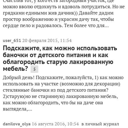
Счастлив тот, у кого есть загородный участок, где
можно вволю отдохнуть и вдоволь потрудиться. Но не
грядками едиными жив дачник)) Давайте дадим
простор воображению и украсим дачу так, чтобы
сердце пело и радовалось. Тем более что для...
20 февраля 2015, 11:54
user_651
Подскажите, как можно использовать
баночки от детского питания и как
облагородить старую лакированную
мебель?
5
Добрый день! Подскажите, пожалуйста, 1) как можно
использовать на участке (возможно для декорации)
стеклянные баночки из под детского питания?
2)старую(но не старинную) лакированную мебель,
как можно облагородить, что бы на даче она
выглядела,...
16 августа 2016, 10:54
в личный журнал
danilova_olya