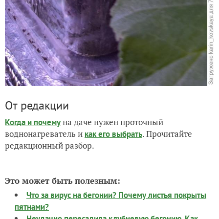
От редакции
на даче нужен проточный
Когда и почему
воднонагреватель и
. Прочитайте
как его выбрать
редакционный разбор.
Это может быть полезным:
Что за вирус на бегонии? Почему листья покрыты
пятнами?
Неудачно пересадила клубневую бегонию. Как