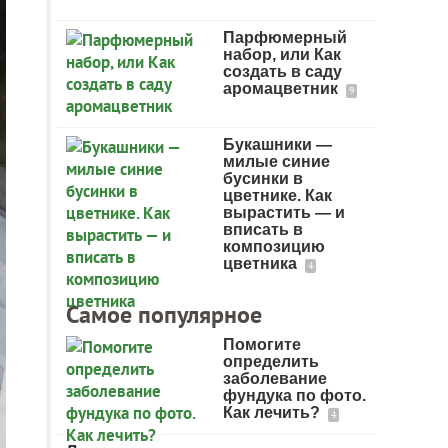
Парфюмерный
набор, или Как
создать в саду
аромацветник
9
Букашники —
милые синие
бусинки в
цветнике. Как
вырастить — и
вписать в
композицию
цветника
4
Самое популярное
Помогите
определить
заболевание
фундука по фото.
Как лечить?
4