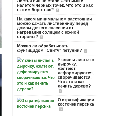
Листья вишни стали желтыми с
налетом черных точек. Что это и как
с этим бороться?
2
На каком минимальном расстоянии
можно сажать лиственницу перед
домом для его спасения от
нагревания солнцем с южной
стороны?
2
Можно ли обрабатывать
фунгицидом "Свитч" петунии?
3
У сливы листья в
дырочку,
желтеют,
деформируются,
сворачиваются.
Что это и как
лечить дерево?
3
О стратификации
косточек персика
14