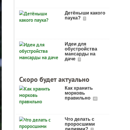
Детёныши какого
паука?
3
Идеи для
обустройства
мансарды на
даче
9
Скоро будет актуально
Как хранить
морковь
правильно
48
Что делать с
проросшими
лилиями?
7