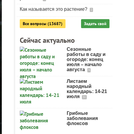
Как называется это растение?
2
Все вопросы (13687)
Задать свой
Сейчас актуально
Сезонные
работы в саду и
огороде: конец
июля – начало
августа
9
Листаем
народный
календарь: 14-21
июля
31
Грибные
заболевания
флоксов