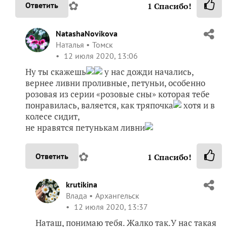
✿
Ответить
1
Спасибо!
NatashaNovikova
Наталья
Томск
12 июля 2020, 13:06
Ну ты скажешь
у нас дожди начались,
вернее ливни проливные, петуньи, особенно
розовая из серии «розовые сны» которая тебе
понравилась, валяется, как тряпочка
хотя и в
колесе сидит,
не нравятся петунькам ливни
✿
Ответить
1
Спасибо!
krutikina
Влада
Архангельск
12 июля 2020, 13:37
Наташ, понимаю тебя. Жалко так.У нас такая