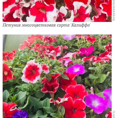
Петуния многоцветковая сорта 'Калиффо'