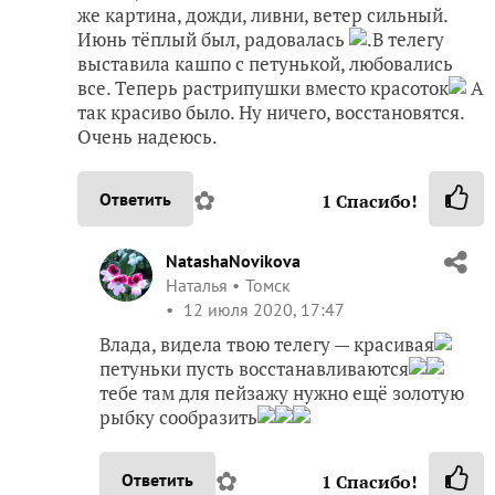
же картина, дожди, ливни, ветер сильный.
Июнь тёплый был, радовалась
.В телегу
выставила кашпо с петунькой, любовались
все. Теперь растрипушки вместо красоток
А
так красиво было. Ну ничего, восстановятся.
Очень надеюсь.
✿
Ответить
1
Спасибо!
NatashaNovikova
Наталья
Томск
12 июля 2020, 17:47
Влада, видела твою телегу — красивая
петуньки пусть восстанавливаются
тебе там для пейзажу нужно ещё золотую
рыбку сообразить
✿
Ответить
1
Спасибо!