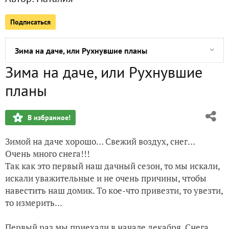
Земляника из семян. Экстремальная пересадка и первые 
Подписаться
Тридцать "львят" на меня глядят и на дачу хотят)
Зима на даче, или Рухнувшие планы
Зима на даче, или Рухнувшие
Новые приобретения и пересадки
планы
Земляника из семян. Попытка №2. Посев
В избранное!
Январская посевная. От всходов до первых настоящих ли
Зимой на даче хорошо… Свежий воздух, снег…
Земляника из семян. Попытка №2
Очень много снега!!!
Так как это первый наш дачный сезон, то мы искали,
Как гипоэстес и томаты переехали в новые домики
искали уважительные и не очень причины, чтобы
навестить наш домик. То кое-что привезти, то увезти,
то измерить...
Первый раз мы приехали в начале декабря. Снега