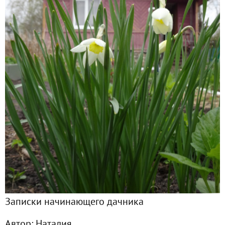
Главная
Подписчики
12
Все публикации
52
Сейчас обсуждают
Дела рассадные, или Итоги январской посевной
Открытие дачного сезона 2022
Записки начинающего дачника
Итоги январской посевной. Колеусы
Автор:
Наталия