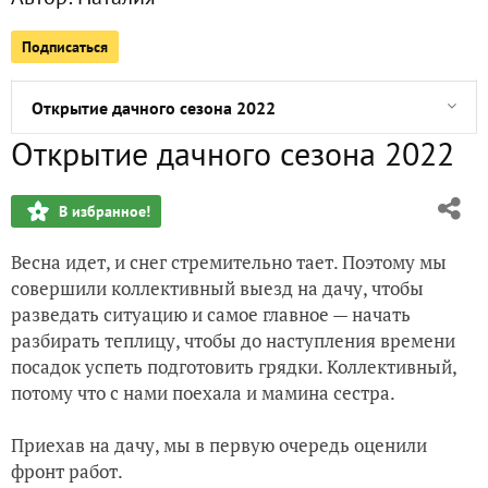
О томатах, старых и новых
Подписаться
Дела рассадные, или Итоги январской посевной
Открытие дачного сезона 2022
Открытие дачного сезона 2022
Итоги январской посевной. Колеусы
В избранное!
Земляника из семян. Экстремальная пересадка и первые 
Весна идет, и снег стремительно тает. Поэтому мы
Тридцать "львят" на меня глядят и на дачу хотят)
совершили коллективный выезд на дачу, чтобы
разведать ситуацию и самое главное — начать
Зима на даче, или Рухнувшие планы
разбирать теплицу, чтобы до наступления времени
посадок успеть подготовить грядки. Коллективный,
Новые приобретения и пересадки
потому что с нами поехала и мамина сестра.
Приехав на дачу, мы в первую очередь оценили
фронт работ.