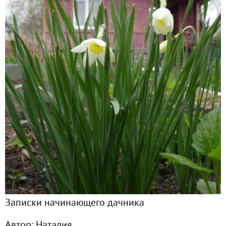
Главная
Подписчики
12
Все публикации
52
Сейчас обсуждают
Дачные выходные. Сезон 2022 открыт
уДачный денек и уДачные покупки
Записки начинающего дачника
Где логика?
Автор:
Наталия