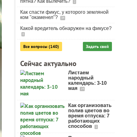
пятна? Как вылечить?
2
Как спасти фикус, у которого земляной
ком "окаменел"?
39
Какой вредитель обнаружен на фикусе?
8
Все вопросы (140)
Задать свой
Сейчас актуально
Листаем
народный
календарь: 3-10
мая
19
Как организовать
полив цветов во
время отпуска: 7
работающих
способов
2