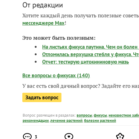
От редакции
Хотите каждый день получать полезные советы
!
мессенджере Max
Это может быть полезным:
На листьях фикуса паутина. Чем он болен 
Отломилась верхушка стебля у фикуса. Чт
Отчет: тестирую цитокининовую мазь
Все вопросы о фикусах (140)
У вас есть свой дачный вопрос? Задайте его 
Задать вопрос
Вопрос размещен в разделах:
вопросы
,
фикусы
,
неизвестное заб
рекомендации
,
лечение растений
,
болезни растений
3