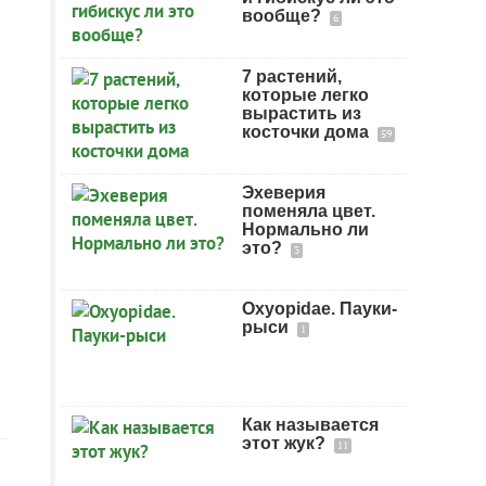
вообще?
6
7 растений,
которые легко
вырастить из
косточки дома
59
Эхеверия
поменяла цвет.
Нормально ли
это?
3
Oxyopidae. Пауки-
рыси
1
Как называется
этот жук?
11