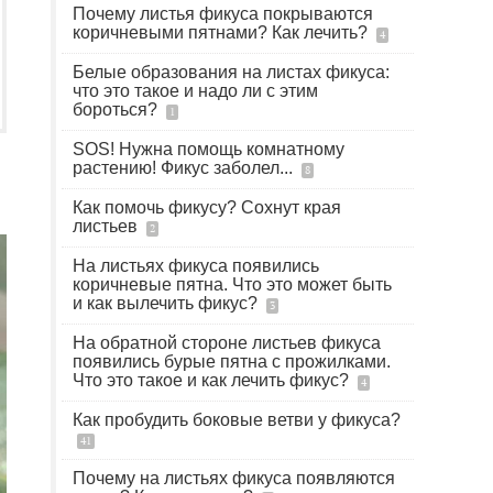
Почему листья фикуса покрываются
коричневыми пятнами? Как лечить?
4
Белые образования на листах фикуса:
что это такое и надо ли с этим
бороться?
1
SOS! Нужна помощь комнатному
растению! Фикус заболел...
8
Как помочь фикусу? Сохнут края
листьев
2
На листьях фикуса появились
коричневые пятна. Что это может быть
и как вылечить фикус?
3
На обратной стороне листьев фикуса
появились бурые пятна с прожилками.
Что это такое и как лечить фикус?
4
Как пробудить боковые ветви у фикуса?
41
Почему на листьях фикуса появляются