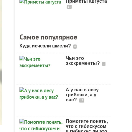
Приметы августа
31
Самое популярное
Куда исчезли шмели?
6
Чьи это
экскременты?
1
А у нас в лесу
грибочки, а у
вас?
13
Помогите понять,
что с гибискусом
и гибискус ли это