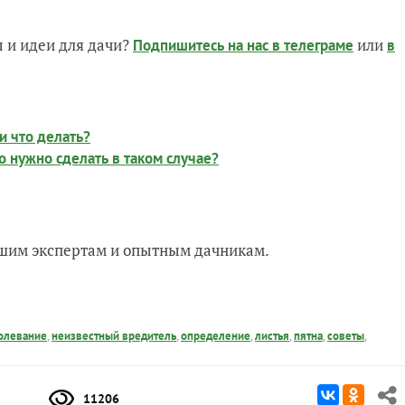
 и идеи для дачи?
или
Подпишитесь на нас
в телеграме
в
и что делать?
о нужно сделать в таком случае?
нашим экспертам и опытным дачникам.
олевание
,
неизвестный вредитель
,
определение
,
листья
,
пятна
,
советы
,
11206