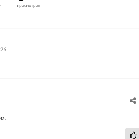
е
просмотров
:26
на.