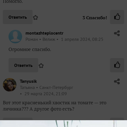
Помогло.
✿
Ответить
3
Спасибо!
montazhteplocentr
Роман
Велиж
1 апреля 2024, 08:25
Огромное спасибо.
✿
Ответить
Tanyusik
Татьяна
Санкт-Петербург
29 марта 2024, 21:09
Вот этот красненький хвостик на томате — это
личинка??? А другое фото есть?
✿
Ответить
6
Спасибо!