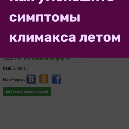
Внимание!
Если у вас есть свой вопрос, задайте его
специальной форме
отдельно, в
Ваш E-mail:
Или через:
добавить комментарий