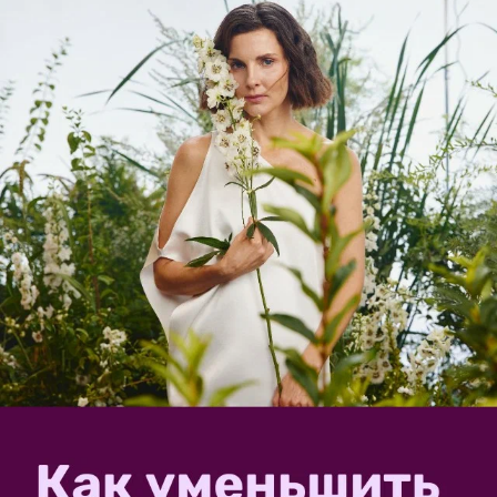
orest
ЭКСПЕРТ
Василий
Кострома
30 марта 2024, 11:43
Обычно в августе, ближе к осени, летают совки —
бабочки. И если их очень много в некоторые годы, то
они и томатами не брезгуют. Поэтому, если что для
еды — обрабатываем препаратом Фитоверм. Если им
зелеными лежать созревать, то можно и Танреком
или Конфидором поработать. Надеюсь, что это не
карантинный бахромчатокрылый мотылек был,
который лишил томатов арабские страны. Как то так.
Удачи.
✿
Ответить
4
Спасибо!
Пожалуйста, оставьте комментарий