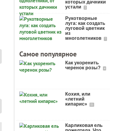
которых дачники
устали
2
Рукотворные
луга: как создать
луговой цветник
из
многолетников
7
Самое популярное
Как укоренить
черенок розы?
4
Кохия, или
«летний
кипарис»
51
Карликовая ель
пожелтела. Что