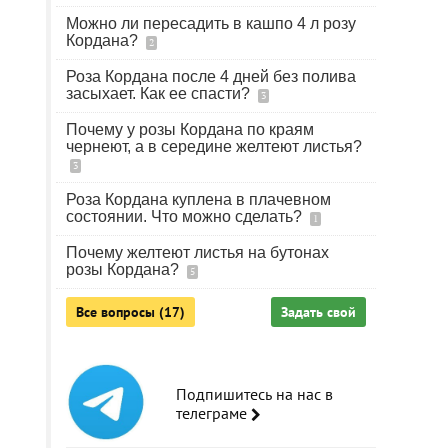
Можно ли пересадить в кашпо 4 л розу
Кордана?
2
Роза Кордана после 4 дней без полива
засыхает. Как ее спасти?
3
Почему у розы Кордана по краям
чернеют, а в середине желтеют листья?
3
Роза Кордана куплена в плачевном
состоянии. Что можно сделать?
1
Почему желтеют листья на бутонах
розы Кордана?
5
Все вопросы (17)
Задать свой
Подпишитесь на нас в
телеграме