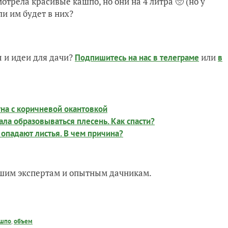
мотрела красивые кашпо, но они на 4 литра 🥺 (но у
и им будет в них?
 и идеи для дачи?
или
Подпишитесь на нас
в телеграме
в
тна с коричневой окантовкой
ала образовываться плесень. Как спасти?
 опадают листья. В чем причина?
нашим экспертам и опытным дачникам.
ашпо
,
объем