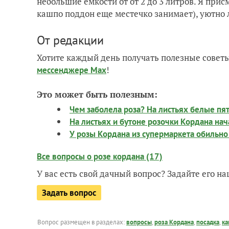
небольшие ёмкости от от 2 до 3 литров. Я прис
кашпо поддон еще местечко занимает), уютно л
От редакции
Хотите каждый день получать полезные советы
!
мессенджере Max
Это может быть полезным:
Чем заболела роза? На листьях белые пя
На листьях и бутоне розочки Кордана нач
У розы Кордана из супермаркета обильно
Все вопросы о розе кордана (17)
У вас есть свой дачный вопрос? Задайте его 
Задать вопрос
Вопрос размещен в разделах:
вопросы
,
роза Кордана
,
посадка
,
к