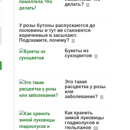
делать?
3
У розы бутоны распускаются до
половины и тут же становятся
коричневые и засыхают.
Подскажите, почему?
1
Букеты из
сухоцветов
5
Это такая
расцветка у розы
или
заболевание?
5
Как хранить
зимой луковицы
гладиолусов и
тюльпанов
21