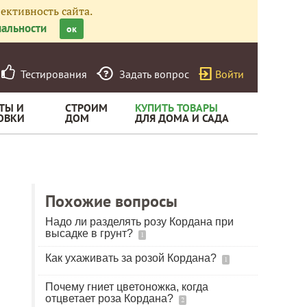
ективность сайта.
альности
ок
Тестирования
Задать вопрос
Войти
ТЫ И
СТРОИМ
КУПИТЬ ТОВАРЫ
ОВКИ
ДОМ
ДЛЯ ДОМА И САДА
Похожие вопросы
Надо ли разделять розу Кордана при
высадке в грунт?
1
Как ухаживать за розой Кордана?
1
Почему гниет цветоножка, когда
отцветает роза Кордана?
2